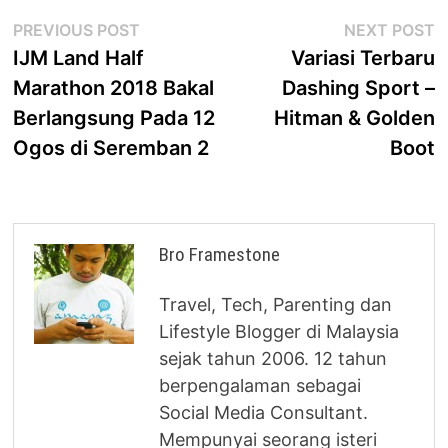
Post
Previous
N
PREVIOUS POST
NEXT POST
post:
p
IJM Land Half
Variasi Terbaru
navigation
Marathon 2018 Bakal
Dashing Sport –
Berlangsung Pada 12
Hitman & Golden
Ogos di Seremban 2
Boot
Bro Framestone
Travel, Tech, Parenting dan
Lifestyle Blogger di Malaysia
sejak tahun 2006. 12 tahun
berpengalaman sebagai
Social Media Consultant.
Mempunyai seorang isteri