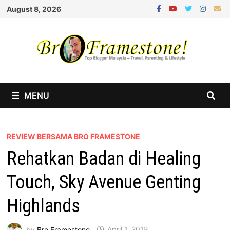
Skip
August 8, 2026
to
content
MENU
REVIEW BERSAMA BRO FRAMESTONE
Rehatkan Badan di Healing
Touch, Sky Avenue Genting
Highlands
by
Bro Framestone
April 1, 2018