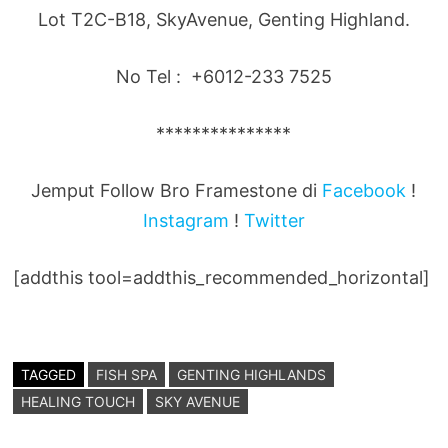
Lot T2C-B18, SkyAvenue, Genting Highland.
No Tel : +6012-233 7525
***************
Jemput Follow Bro Framestone di
Facebook
!
Instagram
!
Twitter
[addthis tool=addthis_recommended_horizontal]
TAGGED
FISH SPA
GENTING HIGHLANDS
HEALING TOUCH
SKY AVENUE