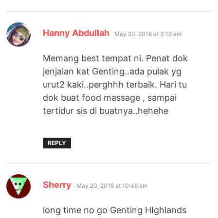
says:
Hanny Abdullah
May 20, 2018 at 3:16 am
Memang best tempat ni. Penat dok
jenjalan kat Genting..ada pulak yg
urut2 kaki..perghhh terbaik. Hari tu
dok buat food massage , sampai
tertidur sis di buatnya..hehehe
REPLY
says:
Sherry
May 20, 2018 at 10:48 am
long time no go Genting HIghlands