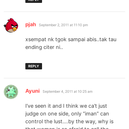
says:
pjah
September 2, 2011 at 11:10 pm
xsempat nk tgok sampai abis..tak tau
ending citer ni..
REPLY
says:
Ayuni
September 4, 2011 at 10:25 am
I’ve seen it and I think we ca’t just
judge on one side, only “iman” can
control the lust….by the way, why is