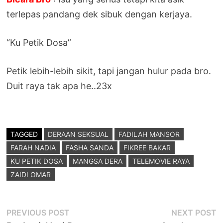
terlepas pandang dek sibuk dengan kerjaya.
“Ku Petik Dosa”
Petik lebih-lebih sikit, tapi jangan hulur pada bro.
Duit raya tak apa he..23x
TAGGED
DERAAN SEKSUAL
FADILAH MANSOR
FARAH NADIA
FASHA SANDA
FIKREE BAKAR
KU PETIK DOSA
MANGSA DERA
TELEMOVIE RAYA
ZAIDI OMAR
Post
Previous
N
PREVIOUS POST
NEXT POST