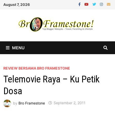
Skip
August 7, 2026
to
content
MENU
REVIEW BERSAMA BRO FRAMESTONE
Telemovie Raya – Ku Petik
Dosa
by
Bro Framestone
September 2, 2011