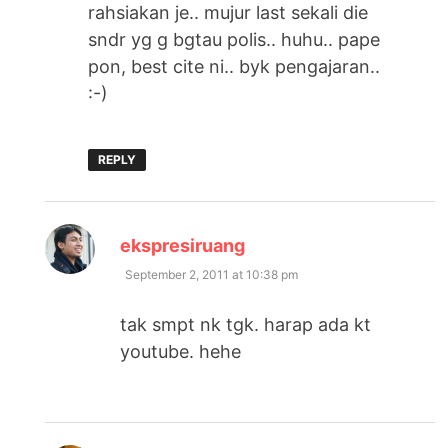
rahsiakan je.. mujur last sekali die
sndr yg g bgtau polis.. huhu.. pape
pon, best cite ni.. byk pengajaran..
:-)
REPLY
says:
ekspresiruang
September 2, 2011 at 10:38 pm
tak smpt nk tgk. harap ada kt
youtube. hehe