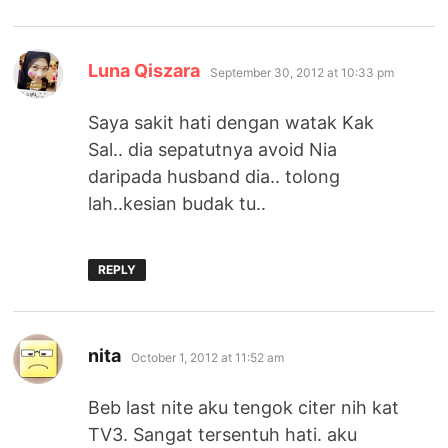
says:
Luna Qiszara
September 30, 2012 at 10:33 pm
Saya sakit hati dengan watak Kak
Sal.. dia sepatutnya avoid Nia
daripada husband dia.. tolong
lah..kesian budak tu..
REPLY
says:
nita
October 1, 2012 at 11:52 am
Beb last nite aku tengok citer nih kat
TV3. Sangat tersentuh hati. aku