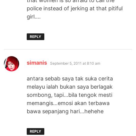
that women is so afraid to call the
police instead of jerking at that pitiful
girl….
REPLY
says:
simanis
September 5, 2011 at 8:10 am
antara sebab saya tak suka cerita
melayu ialah bukan saya berlagak
sombong, tapi…bila tengok mesti
memangis…emosi akan terbawa
bawa sepanjang hari…hehehe
REPLY