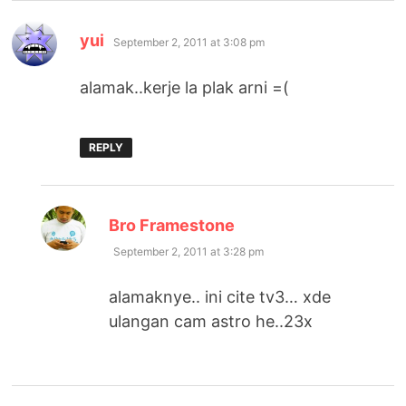
says:
yui
September 2, 2011 at 3:08 pm
alamak..kerje la plak arni =(
REPLY
says:
Bro Framestone
September 2, 2011 at 3:28 pm
alamaknye.. ini cite tv3… xde
ulangan cam astro he..23x