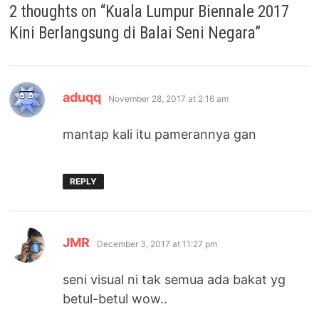
2 thoughts on “
Kuala Lumpur Biennale 2017
Kini Berlangsung di Balai Seni Negara
”
says:
aduqq
November 28, 2017 at 2:16 am
mantap kali itu pamerannya gan
REPLY
says:
JMR
December 3, 2017 at 11:27 pm
seni visual ni tak semua ada bakat yg
betul-betul wow..