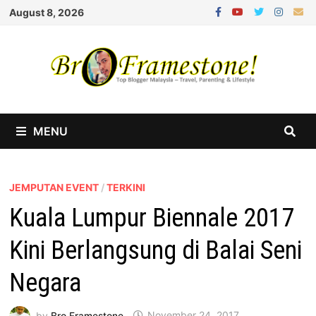
Skip
August 8, 2026
to
content
MENU
JEMPUTAN EVENT
/
TERKINI
Kuala Lumpur Biennale 2017
Kini Berlangsung di Balai Seni
Negara
by
Bro Framestone
November 24, 2017