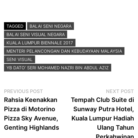
TAGGED
BALAI SENI NEGARA
BALAI SENI VISUAL NEGARA
KUALA LUMPUR BIENNALE 2017
MENTERI PELANCONGAN DAN KEBUDAYAAN MALAYSIA
SENI VISUAL
YB DATO’ SERI MOHAMED NAZRI BIN ABDUL AZIZ
Post
Previous
N
PREVIOUS POST
NEXT POST
post:
p
Rahsia Keenakkan
Tempah Club Suite di
navigation
Pizza di Motorino
Sunway Putra Hotel,
Pizza Sky Avenue,
Kuala Lumpur Hadiah
Genting Highlands
Ulang Tahun
Perkahwinan