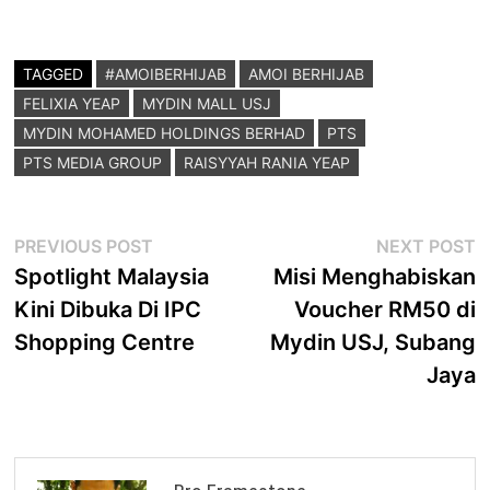
TAGGED
#AMOIBERHIJAB
AMOI BERHIJAB
FELIXIA YEAP
MYDIN MALL USJ
MYDIN MOHAMED HOLDINGS BERHAD
PTS
PTS MEDIA GROUP
RAISYYAH RANIA YEAP
Post
Previous
N
PREVIOUS POST
NEXT POST
post:
p
Spotlight Malaysia
Misi Menghabiskan
navigation
Kini Dibuka Di IPC
Voucher RM50 di
Shopping Centre
Mydin USJ, Subang
Jaya