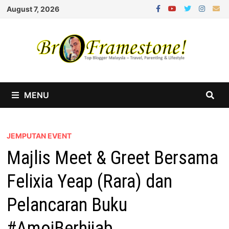
Skip
August 7, 2026
to
content
MENU
JEMPUTAN EVENT
Majlis Meet & Greet Bersama
Felixia Yeap (Rara) dan
Pelancaran Buku
#AmoiBerhijab