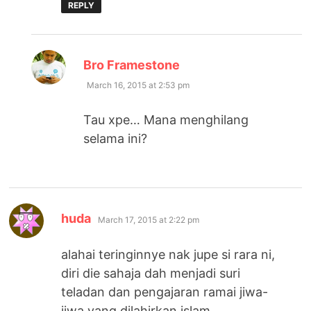
REPLY
says:
Bro Framestone
March 16, 2015 at 2:53 pm
Tau xpe… Mana menghilang
selama ini?
says:
huda
March 17, 2015 at 2:22 pm
alahai teringinnye nak jupe si rara ni,
diri die sahaja dah menjadi suri
teladan dan pengajaran ramai jiwa-
jiwa yang dilahirkan islam..