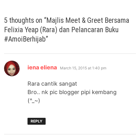
5 thoughts on “
Majlis Meet & Greet Bersama
Felixia Yeap (Rara) dan Pelancaran Buku
#AmoiBerhijab
”
says:
iena eliena
March 15, 2015 at 1:40 pm
Rara cantik sangat
Bro.. nk pic blogger pipi kembang
(^_~)
REPLY