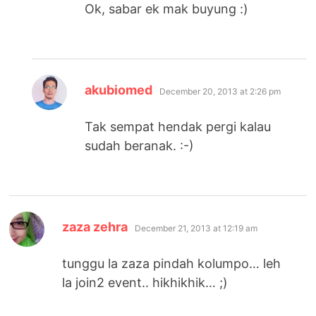
Ok, sabar ek mak buyung :)
says:
akubiomed
December 20, 2013 at 2:26 pm
Tak sempat hendak pergi kalau
sudah beranak. :-)
says:
zaza zehra
December 21, 2013 at 12:19 am
tunggu la zaza pindah kolumpo… leh
la join2 event.. hikhikhik… ;)