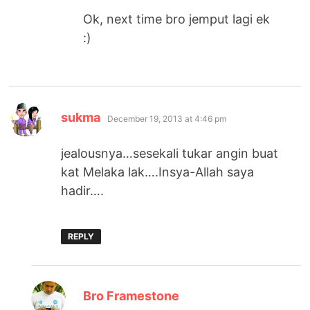
Ok, next time bro jemput lagi ek
:)
says:
sukma
December 19, 2013 at 4:46 pm
jealousnya…sesekali tukar angin buat
kat Melaka lak….Insya-Allah saya
hadir….
REPLY
says:
Bro Framestone