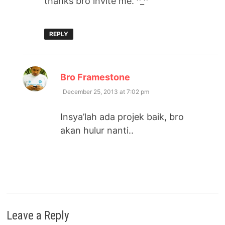
thanks bro invite me. ^_^
REPLY
says:
Bro Framestone
December 25, 2013 at 7:02 pm
Insya’lah ada projek baik, bro
akan hulur nanti..
Leave a Reply