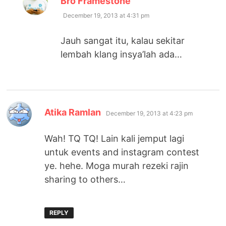
Bro Framestone
December 19, 2013 at 4:31 pm
Jauh sangat itu, kalau sekitar
lembah klang insya’lah ada…
says:
Atika Ramlan
December 19, 2013 at 4:23 pm
Wah! TQ TQ! Lain kali jemput lagi
untuk events and instagram contest
ye. hehe. Moga murah rezeki rajin
sharing to others…
REPLY