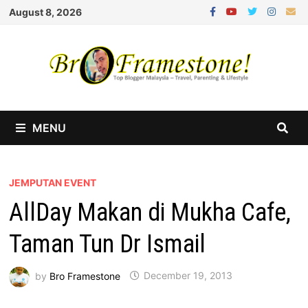
Skip
August 8, 2026
to
content
MENU
JEMPUTAN EVENT
AllDay Makan di Mukha Cafe,
Taman Tun Dr Ismail
by
Bro Framestone
December 19, 2013