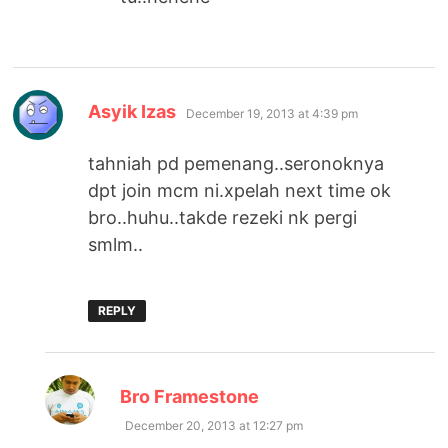
says:
Asyik Izas
December 19, 2013 at 4:39 pm
tahniah pd pemenang..seronoknya
dpt join mcm ni.xpelah next time ok
bro..huhu..takde rezeki nk pergi
smlm..
REPLY
says:
Bro Framestone
December 20, 2013 at 12:27 pm