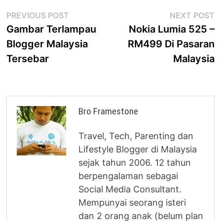
Post
Previous
N
PREVIOUS POST
NEXT POST
post:
p
Gambar Terlampau
Nokia Lumia 525 –
navigation
Blogger Malaysia
RM499 Di Pasaran
Tersebar
Malaysia
Bro Framestone
Travel, Tech, Parenting dan
Lifestyle Blogger di Malaysia
sejak tahun 2006. 12 tahun
berpengalaman sebagai
Social Media Consultant.
Mempunyai seorang isteri
dan 2 orang anak (belum plan