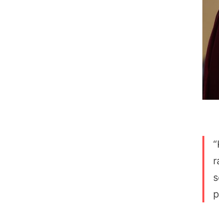
“
r
s
p