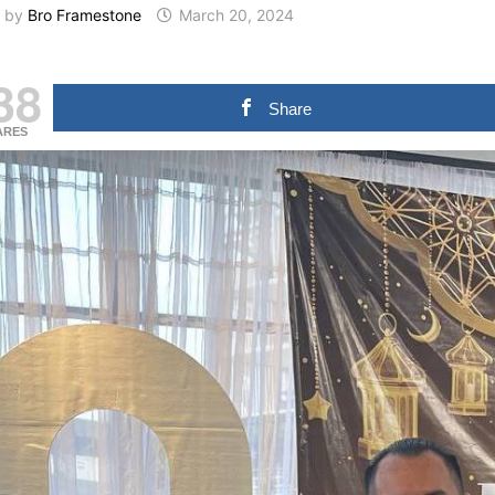
by
Bro Framestone
March 20, 2024
38
Share
ARES