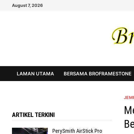
Skip
August 7, 2026
to
content
LAMAN UTAMA
BERSAMA BROFRAMESTONE
JEM
Me
ARTIKEL TERKINI
Be
PerySmith AirStick Pro