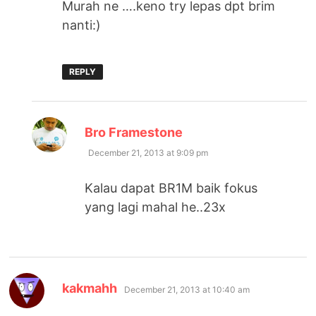
Murah ne ….keno try lepas dpt brim
nanti:)
REPLY
says:
Bro Framestone
December 21, 2013 at 9:09 pm
Kalau dapat BR1M baik fokus
yang lagi mahal he..23x
says:
kakmahh
December 21, 2013 at 10:40 am