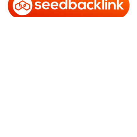
Copyright © 2006 - 2025 Bro Framestone | Owned by
Gabra Media Empire (003752670-X) | Powered by
WordPress
and
Bam
.