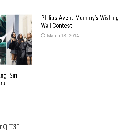
Philips Avent Mummy’s Wishing
Wall Contest
March 18, 2014
gi Siri
ru
enQ T3
”