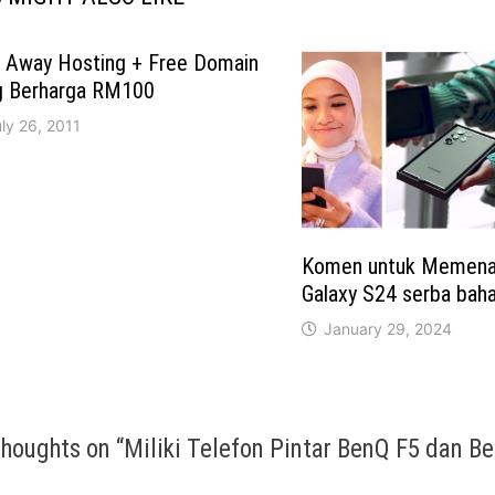
e Away Hosting + Free Domain
g Berharga RM100
ly 26, 2011
Komen untuk Memenan
Galaxy S24 serba baha
January 29, 2024
thoughts on “
Miliki Telefon Pintar BenQ F5 dan B