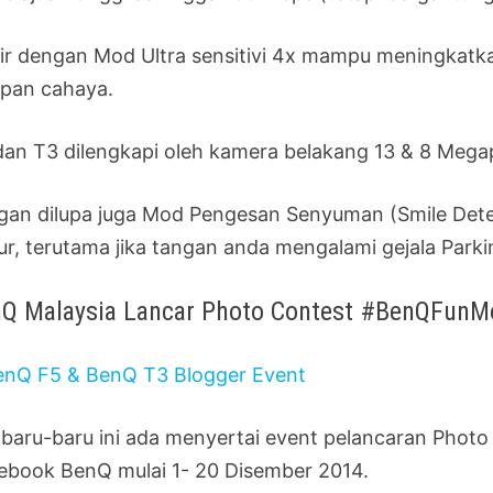
ir dengan Mod Ultra sensitivi 4x mampu meningkatkan
apan cahaya.
dan T3 dilengkapi oleh kamera belakang 13 & 8 Megap
gan dilupa juga Mod Pengesan Senyuman (Smile Dete
ur, terutama jika tangan anda mengalami gejala Par
Q Malaysia Lancar Photo Contest #BenQFun
 baru-baru ini ada menyertai event pelancaran Pho
ebook BenQ mulai 1- 20 Disember 2014.