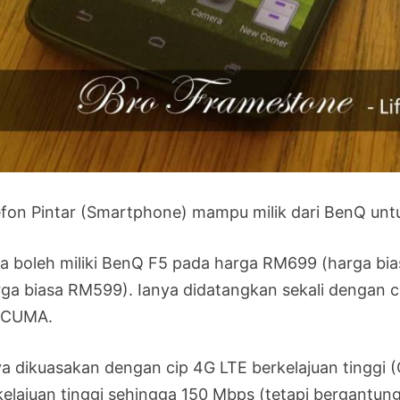
efon Pintar (Smartphone) mampu milik dari BenQ untu
a boleh miliki BenQ F5 pada harga RM699 (harga b
rga biasa RM599). Ianya didatangkan sekali dengan ca
RCUMA.
ya dikuasakan dengan cip 4G LTE berkelajuan tinggi
kelajuan tinggi sehingga 150 Mbps (tetapi bergantung 