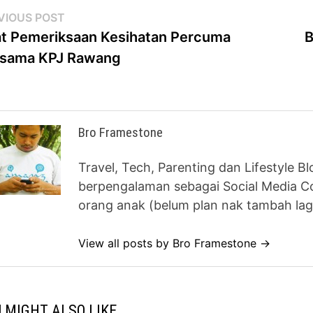
st
Previous
VIOUS POST
post:
t Pemeriksaan Kesihatan Percuma
B
vigation
rsama KPJ Rawang
Bro Framestone
Travel, Tech, Parenting dan Lifestyle B
berpengalaman sebagai Social Media Co
orang anak (belum plan nak tambah lag
View all posts by Bro Framestone →
 MIGHT ALSO LIKE