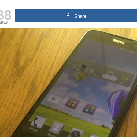
38
Share
ARES