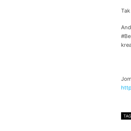
Tak 
And
#Be
krea
Jom
htt
TA