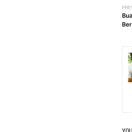
Po
PRE
Bua
na
Be
YOU