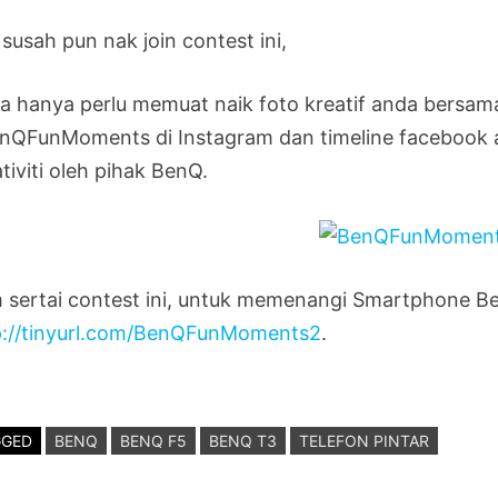
susah pun nak join contest ini,
a hanya perlu memuat naik foto kreatif anda bersa
nQFunMoments di Instagram dan timeline facebook a
tiviti oleh pihak BenQ.
 sertai contest ini, untuk memenangi Smartphone Be
p://tinyurl.com/BenQFunMoments2
.
GGED
BENQ
BENQ F5
BENQ T3
TELEFON PINTAR