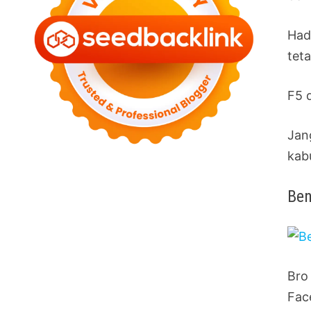
Had
tet
F5 
Jan
kab
Ben
Bro
Fac