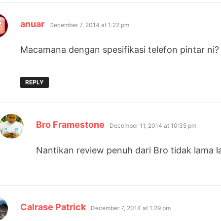
says:
anuar
December 7, 2014 at 1:22 pm
Macamana dengan spesifikasi telefon pintar ni?
REPLY
says:
Bro Framestone
December 11, 2014 at 10:35 pm
Nantikan review penuh dari Bro tidak lama la
says:
Calrase Patrick
December 7, 2014 at 1:29 pm