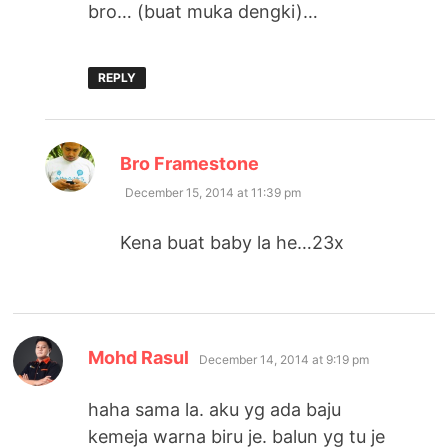
bro… (buat muka dengki)…
REPLY
says:
Bro Framestone
December 15, 2014 at 11:39 pm
Kena buat baby la he…23x
says:
Mohd Rasul
December 14, 2014 at 9:19 pm
haha sama la. aku yg ada baju
kemeja warna biru je. balun yg tu je