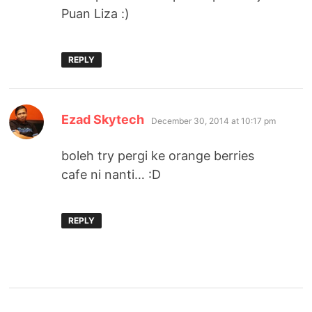
Puan Liza :)
REPLY
says:
Ezad Skytech
December 30, 2014 at 10:17 pm
boleh try pergi ke orange berries
cafe ni nanti… :D
REPLY