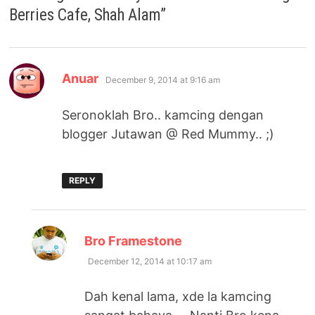
Berries Cafe, Shah Alam
”
says:
Anuar
December 9, 2014 at 9:16 am
Seronoklah Bro.. kamcing dengan
blogger Jutawan @ Red Mummy.. ;)
REPLY
says:
Bro Framestone
December 12, 2014 at 10:17 am
Dah kenal lama, xde la kamcing