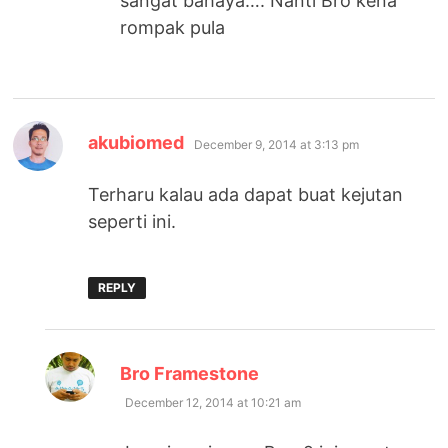
sangat bahaya…. Nanti Bro kena
rompak pula
says:
akubiomed
December 9, 2014 at 3:13 pm
Terharu kalau ada dapat buat kejutan
seperti ini.
REPLY
says:
Bro Framestone
December 12, 2014 at 10:21 am