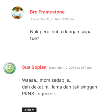
says:
Bro Framestone
December 11, 2014 at 3:35 pm
Nak pergi cuba dengan siapa
tue?
says:
Sue Sopian
December 12, 2014 at 1:50 pm
Waaaa.. mcm sedap je..
dah dekat ni.. lama dah tak singgah
PKNS.. ngeee~~
REPLY