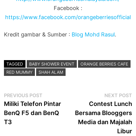
Facebook :
https://www.facebook.com/orangeberriesofficial
Kredit gambar & Sumber :
Blog Mohd Rasul
.
TAGGED
BABY SHOWER EVENT
ORANGE BERRIES CAFE
RED MUMMY
SHAH ALAM
Post
Previous
N
PREVIOUS POST
NEXT POST
post:
p
Miliki Telefon Pintar
Contest Lunch
navigation
BenQ F5 dan BenQ
Bersama Blooggers
T3
Media dan Majalah
Libur