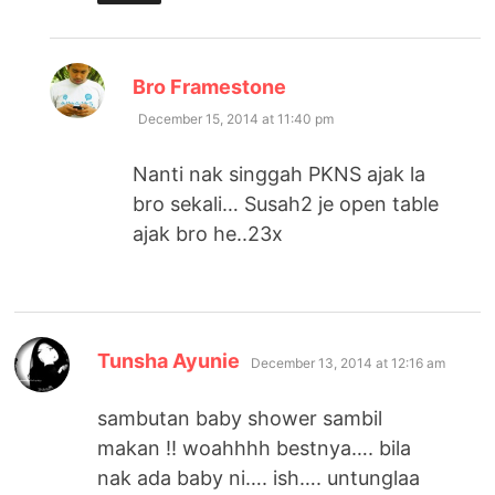
says:
Bro Framestone
December 15, 2014 at 11:40 pm
Nanti nak singgah PKNS ajak la
bro sekali… Susah2 je open table
ajak bro he..23x
says:
Tunsha Ayunie
December 13, 2014 at 12:16 am
sambutan baby shower sambil
makan !! woahhhh bestnya…. bila
nak ada baby ni…. ish…. untunglaa