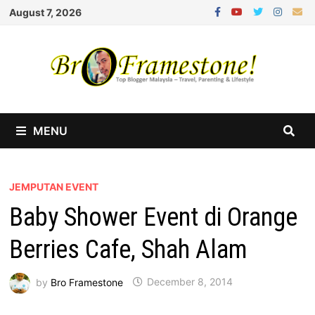
Skip
August 7, 2026
to
content
MENU
JEMPUTAN EVENT
Baby Shower Event di Orange
Berries Cafe, Shah Alam
by
Bro Framestone
December 8, 2014