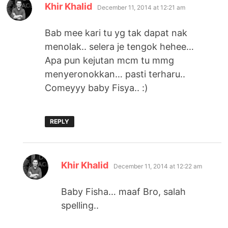
says:
Khir Khalid
December 11, 2014 at 12:21 am
Bab mee kari tu yg tak dapat nak
menolak.. selera je tengok hehee…
Apa pun kejutan mcm tu mmg
menyeronokkan… pasti terharu..
Comeyyy baby Fisya.. :)
REPLY
says:
Khir Khalid
December 11, 2014 at 12:22 am
Baby Fisha… maaf Bro, salah
spelling..