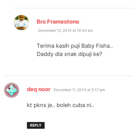
says:
Bro Framestone
December 12, 2014 at 10:34 am
Terima kasih puji Baby Fisha..
Daddy dia xnak dipuji ke?
says:
deq noor
December 11, 2014 at 3:17 pm
kt pkns je.. boleh cuba ni..
REPLY