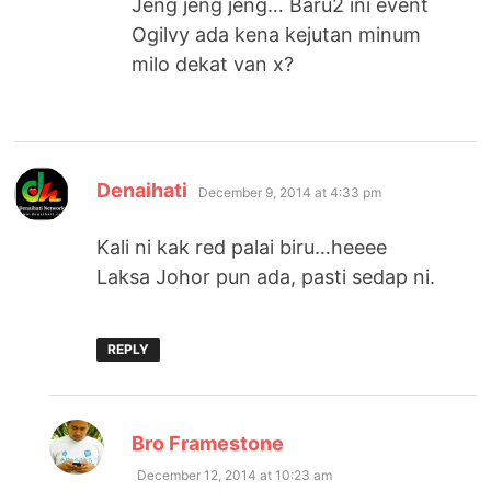
Jeng jeng jeng… Baru2 ini event
Ogilvy ada kena kejutan minum
milo dekat van x?
says:
Denaihati
December 9, 2014 at 4:33 pm
Kali ni kak red palai biru…heeee
Laksa Johor pun ada, pasti sedap ni.
REPLY
says:
Bro Framestone
December 12, 2014 at 10:23 am