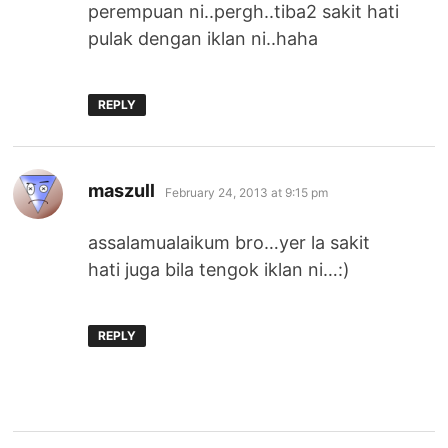
perempuan ni..pergh..tiba2 sakit hati
pulak dengan iklan ni..haha
REPLY
says:
maszull
February 24, 2013 at 9:15 pm
assalamualaikum bro…yer la sakit
hati juga bila tengok iklan ni…:)
REPLY