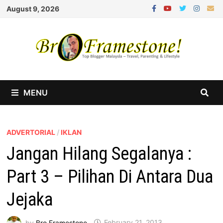
Skip
August 9, 2026
to
content
MENU
ADVERTORIAL
/
IKLAN
Jangan Hilang Segalanya :
Part 3 – Pilihan Di Antara Dua
Jejaka
by
Bro Framestone
February 21, 2013