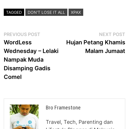
TAGGED
DON'T LOSE IT ALL
XPAX
Post
Previous
N
PREVIOUS POST
NEXT POST
post:
p
WordLess
Hujan Petang Khamis
navigation
Wednesday – Lelaki
Malam Jumaat
Nampak Muda
Disamping Gadis
Comel
Bro Framestone
Travel, Tech, Parenting dan