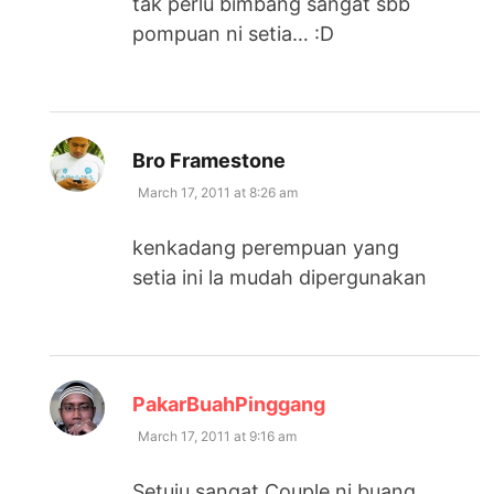
tak perlu bimbang sangat sbb
pompuan ni setia… :D
says:
Bro Framestone
March 17, 2011 at 8:26 am
kenkadang perempuan yang
setia ini la mudah dipergunakan
says:
PakarBuahPinggang
March 17, 2011 at 9:16 am
Setuju sangat.Couple ni buang