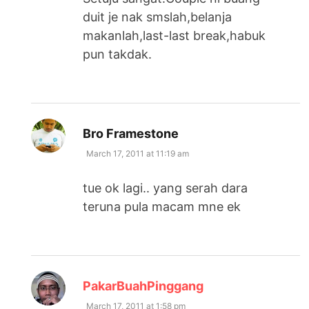
duit je nak smslah,belanja
makanlah,last-last break,habuk
pun takdak.
says:
Bro Framestone
March 17, 2011 at 11:19 am
tue ok lagi.. yang serah dara
teruna pula macam mne ek
says:
PakarBuahPinggang
March 17, 2011 at 1:58 pm