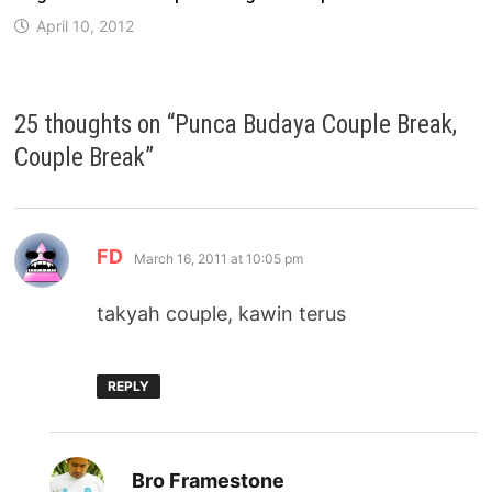
April 10, 2012
25 thoughts on “
Punca Budaya Couple Break,
Couple Break
”
says:
FD
March 16, 2011 at 10:05 pm
takyah couple, kawin terus
REPLY
says:
Bro Framestone