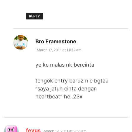
REPLY
says:
Bro Framestone
March 17, 2011 at 11:32 am
ye ke malas nk bercinta
tengok entry baru2 nie bgtau
“saya jatuh cinta dengan
heartbeat” he..23x
says:
feyus
March 17, 2011 at 9:58 am