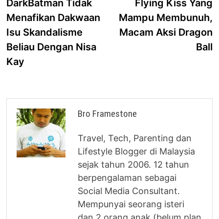
post:
p
DarkBatman Tidak
Flying Kiss Yang
navigation
Menafikan Dakwaan
Mampu Membunuh,
Isu Skandalisme
Macam Aksi Dragon
Beliau Dengan Nisa
Ball
Kay
Bro Framestone
Travel, Tech, Parenting dan
Lifestyle Blogger di Malaysia
sejak tahun 2006. 12 tahun
berpengalaman sebagai
Social Media Consultant.
Mempunyai seorang isteri
dan 2 orang anak (belum plan