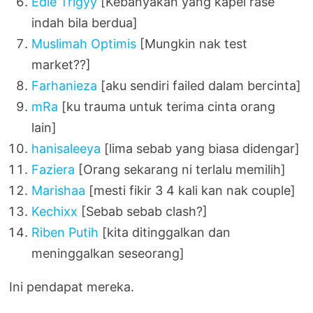
Edie Trigyy
[Kebanyakan yang kapel rase
indah bila berdua]
Muslimah Optimis
[Mungkin nak test
market??]
Farhanieza
[aku sendiri failed dalam bercinta]
mRa
[ku trauma untuk terima cinta orang
lain]
hanisaleeya
[lima sebab yang biasa didengar]
Faziera
[Orang sekarang ni terlalu memilih]
Marishaa
[mesti fikir 3 4 kali kan nak couple]
Kechixx
[Sebab sebab clash?]
Riben Putih
[kita ditinggalkan dan
meninggalkan seseorang]
Ini pendapat mereka.