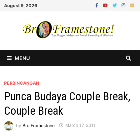
Skip
August 9, 2026
to
content
MENU
PERBINCANGAN
Punca Budaya Couple Break,
Couple Break
by
Bro Framestone
March 17, 2011