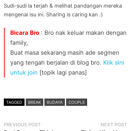
Sudi-sudi la terjah & melihat pandangan mereka
mengenai isu ini. Sharing is caring kan :)
Bicara Bro
: Bro nak keluar makan dengan
family,
Buat masa sekarang masih ade segmen
yang tengah berjalan di blog bro.
Klik sini
untuk join
[topik lagi panas]
TAGGED
BREAK
BUDAYA
COUPLE
Post
Previous
N
PREVIOUS POST
NEXT POST