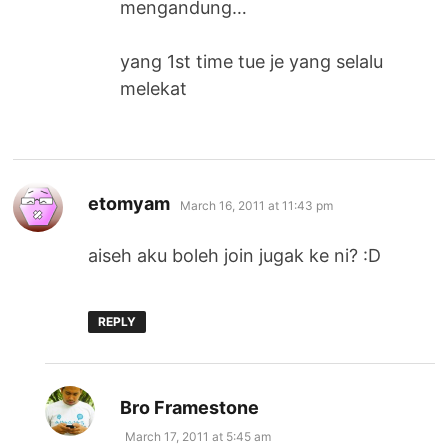
mengandung…
yang 1st time tue je yang selalu
melekat
says:
etomyam
March 16, 2011 at 11:43 pm
aiseh aku boleh join jugak ke ni? :D
REPLY
says:
Bro Framestone
March 17, 2011 at 5:45 am