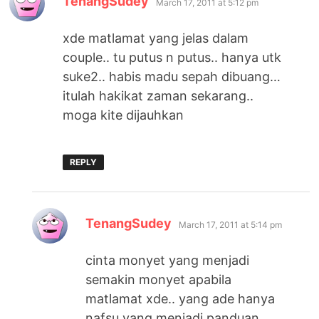
TenangSudey
March 17, 2011 at 5:12 pm
xde matlamat yang jelas dalam
couple.. tu putus n putus.. hanya utk
suke2.. habis madu sepah dibuang…
itulah hakikat zaman sekarang..
moga kite dijauhkan
REPLY
says:
TenangSudey
March 17, 2011 at 5:14 pm
cinta monyet yang menjadi
semakin monyet apabila
matlamat xde.. yang ade hanya
nafsu yang menjadi panduan..