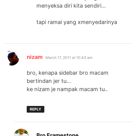
menyeksa diri kita sendiri…
tapi ramai yang xmenyedarinya
says:
nizam
March 17, 2011 at 10:43 am
bro, kenapa sidebar bro macam
bertindan jer tu…
ke nizam je nampak macam tu..
REPLY
says:
Bro Framestone