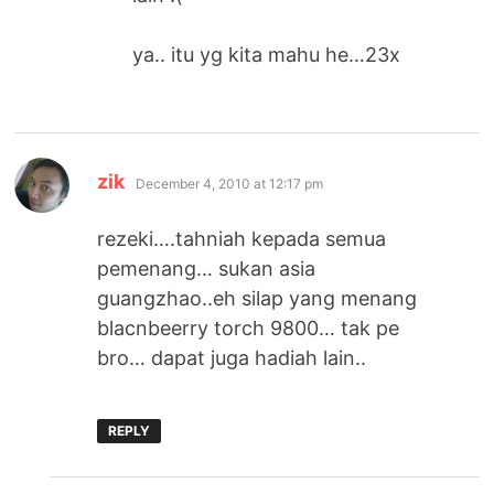
ya.. itu yg kita mahu he…23x
says:
zik
December 4, 2010 at 12:17 pm
rezeki….tahniah kepada semua
pemenang… sukan asia
guangzhao..eh silap yang menang
blacnbeerry torch 9800… tak pe
bro… dapat juga hadiah lain..
REPLY