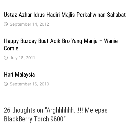
Ustaz Azhar Idrus Hadiri Majlis Perkahwinan Sahabat
September 14, 2012
Happy Buzday Buat Adik Bro Yang Manja – Wanie
Comie
July 18, 2011
Hari Malaysia
September 16, 2010
26 thoughts on “
Arghhhhhh…!!! Melepas
BlackBerry Torch 9800
”