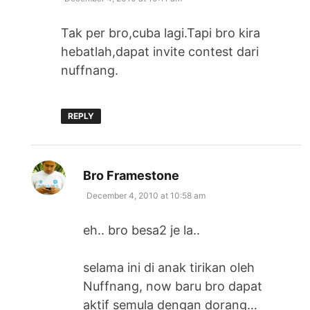
Tak per bro,cuba lagi.Tapi bro kira
hebatlah,dapat invite contest dari
nuffnang.
REPLY
says:
Bro Framestone
December 4, 2010 at 10:58 am
eh.. bro besa2 je la..
selama ini di anak tirikan oleh
Nuffnang, now baru bro dapat
aktif semula dengan dorang…