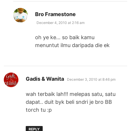
says:
Bro Framestone
December 4, 2010 at 2:16 am
oh ye ke… so baik kamu
menuntut ilmu daripada die ek
says:
Gadis & Wanita
December 3, 2010 at 8:46 pm
wah terbaik lah!!! melepas satu, satu
dapat.. duit byk beli sndri je bro BB
torch tu :p
REPLY