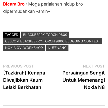
Bicara Bro
: Moga perjalanan hidup bro
dipermudahkan -amin-
TAGGED
BLACKBERRY TORCH 9800
CELCOM BLACKBERRY TORCH 9800 BLOGGING CONTEST
NOKIA OVI WORKSHOP
NUFFNANG
Post
Previous
N
PREVIOUS POST
NEXT POST
post:
p
[Tazkirah] Kenapa
Persaingan Sengit
navigation
Diwajibkan Kaum
Untuk Memenangi
Lelaki Berkhatan
Nokia N8