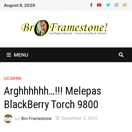
Skip
August 9, 2026
to
content
MENU
UCAPAN
Arghhhhhh…!!! Melepas
BlackBerry Torch 9800
by
Bro Framestone
December 3, 2010