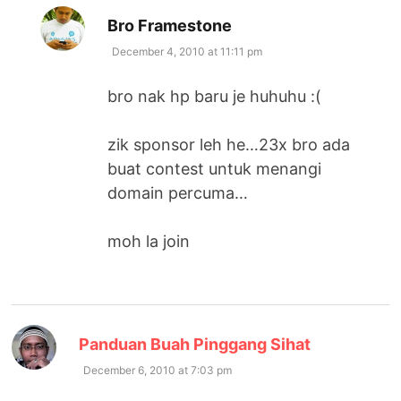
says:
Bro Framestone
December 4, 2010 at 11:11 pm
bro nak hp baru je huhuhu :(
zik sponsor leh he…23x bro ada
buat contest untuk menangi
domain percuma…
moh la join
says:
Panduan Buah Pinggang Sihat
December 6, 2010 at 7:03 pm