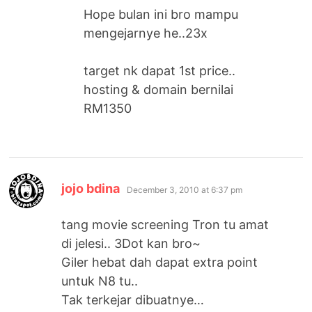
Hope bulan ini bro mampu
mengejarnye he..23x
target nk dapat 1st price..
hosting & domain bernilai
RM1350
says:
jojo bdina
December 3, 2010 at 6:37 pm
tang movie screening Tron tu amat
di jelesi.. 3Dot kan bro~
Giler hebat dah dapat extra point
untuk N8 tu..
Tak terkejar dibuatnye…