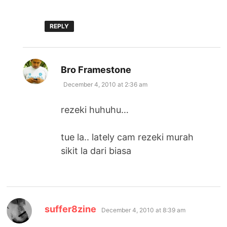
REPLY
says:
Bro Framestone
December 4, 2010 at 2:36 am
rezeki huhuhu…
tue la.. lately cam rezeki murah
sikit la dari biasa
says:
suffer8zine
December 4, 2010 at 8:39 am