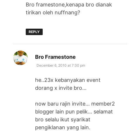
Bro framestone,kenapa bro dianak
tirikan oleh nuffnang?
REPLY
says:
Bro Framestone
December 6, 2010 at 7:30 pm
he..23x kebanyakan event
dorang x invite bro…
now baru rajin invite… member2
blogger lain pun pelik… selamat
bro selalu ikut syarikat
pengiklanan yang lain.