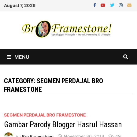
Skip
August 7, 2026
to
content
MENU
CATEGORY:
SEGMEN PERDAJAL BRO
FRAMESTONE
SEGMEN PERDAJAL BRO FRAMESTONE
Gambar Parody Blogger Hasrul Hassan
by
Bro Framestone
November 30, 2014
49