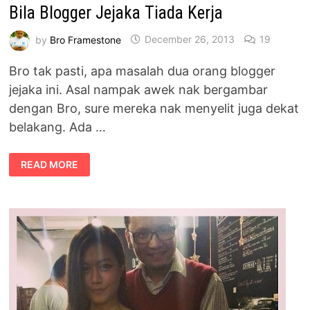
Bila Blogger Jejaka Tiada Kerja
by
Bro Framestone
December 26, 2013
19
Bro tak pasti, apa masalah dua orang blogger
jejaka ini. Asal nampak awek nak bergambar
dengan Bro, sure mereka nak menyelit juga dekat
belakang. Ada …
BILA
READ MORE
BLOGGER
JEJAKA
TIADA
KERJA