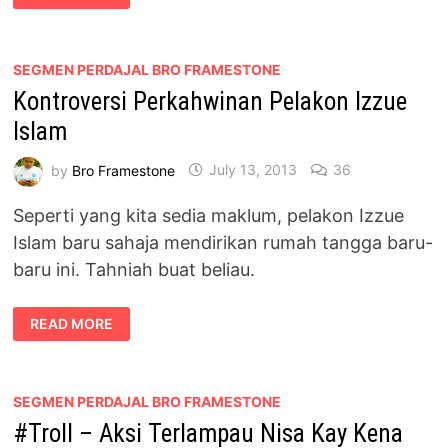
BUSY
NAK
KAHWIN
SEGMEN PERDAJAL BRO FRAMESTONE
Kontroversi Perkahwinan Pelakon Izzue
Islam
by
Bro Framestone
July 13, 2013
36
Seperti yang kita sedia maklum, pelakon Izzue
Islam baru sahaja mendirikan rumah tangga baru-
baru ini. Tahniah buat beliau.
KONTROVERSI
READ MORE
PERKAHWINAN
PELAKON
IZZUE
ISLAM
SEGMEN PERDAJAL BRO FRAMESTONE
#Troll – Aksi Terlampau Nisa Kay Kena