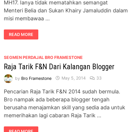
MH17. Ianya tidak mematahkan semangat
Menteri Belia dan Sukan Khairy Jamaluddin dalam
misi membawaa …
KHAIRY
READ MORE
JAMALUDDIN
–
DI
DALAM
HATI
KITA
SEGMEN PERDAJAL BRO FRAMESTONE
BERDUA
Raja Tarik F&N Dari Kalangan Blogger
by
Bro Framestone
May 5, 2014
33
Pencarian Raja Tarik F&N 2014 sudah bermula.
Bro nampak ada beberapa blogger tengah
berusaha menajamkan skill yang sedia ada untuk
memerihakan lagi cabaran Raja Tarik …
RAJA
READ MORE