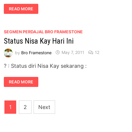
TROLL
READ MORE
:
ANAK
SAYA
SEMAKIN
BIJAK
SELEPAS
SEGMEN PERDAJAL BRO FRAMESTONE
MENGGUNAKAN
Status Nisa Kay Hari Ini
SUSU
INI
by
Bro Framestone
May 7, 2011
12
? : Status diri Nisa Kay sekarang :
STATUS
READ MORE
NISA
KAY
HARI
INI
Posts
1
2
Next
pagination