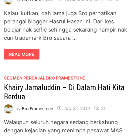
Kalau ikutkan, dah lama juga Bro perhatikan
perangai blogger Hasrul Hasan ini. Dari kes
belajar nak selfie sehingga sekarang hampir nak
curi trademark Bro secara …
GAMBAR
READ MORE
PARODY
BLOGGER
HASRUL
HASSAN
SEGMEN PERDAJAL BRO FRAMESTONE
Khairy Jamaluddin – Di Dalam Hati Kita
Berdua
by
Bro Framestone
July 22, 2014
21
Walaupun seluruh negara sedang berkabung
dengan kejadian yang menimpa pesawat MAS