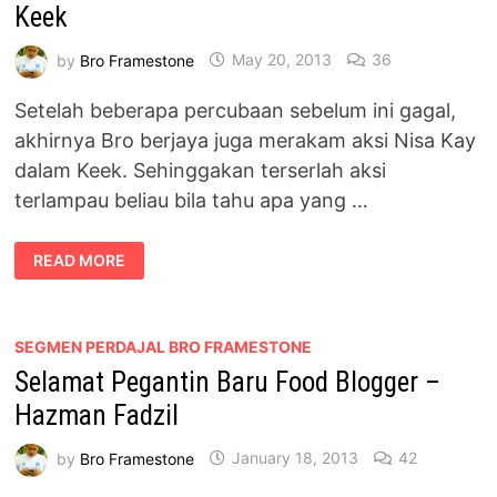
Keek
by
Bro Framestone
May 20, 2013
36
Setelah beberapa percubaan sebelum ini gagal,
akhirnya Bro berjaya juga merakam aksi Nisa Kay
dalam Keek. Sehinggakan terserlah aksi
terlampau beliau bila tahu apa yang …
#TROLL
READ MORE
–
AKSI
TERLAMPAU
NISA
KAY
KENA
SEGMEN PERDAJAL BRO FRAMESTONE
KEEK
Selamat Pegantin Baru Food Blogger –
Hazman Fadzil
by
Bro Framestone
January 18, 2013
42