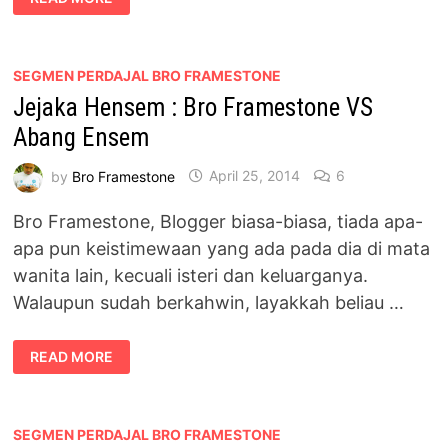
TARIK
F&N
DARI
KALANGAN
BLOGGER
SEGMEN PERDAJAL BRO FRAMESTONE
Jejaka Hensem : Bro Framestone VS
Abang Ensem
by
Bro Framestone
April 25, 2014
6
Bro Framestone, Blogger biasa-biasa, tiada apa-
apa pun keistimewaan yang ada pada dia di mata
wanita lain, kecuali isteri dan keluarganya.
Walaupun sudah berkahwin, layakkah beliau …
JEJAKA
READ MORE
HENSEM
:
BRO
FRAMESTONE
VS
ABANG
SEGMEN PERDAJAL BRO FRAMESTONE
ENSEM