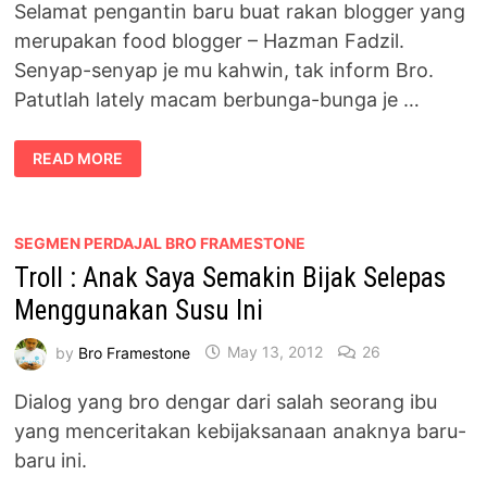
Selamat pengantin baru buat rakan blogger yang
merupakan food blogger – Hazman Fadzil.
Senyap-senyap je mu kahwin, tak inform Bro.
Patutlah lately macam berbunga-bunga je …
SELAMAT
READ MORE
PEGANTIN
BARU
FOOD
BLOGGER
–
HAZMAN
SEGMEN PERDAJAL BRO FRAMESTONE
FADZIL
Troll : Anak Saya Semakin Bijak Selepas
Menggunakan Susu Ini
by
Bro Framestone
May 13, 2012
26
Dialog yang bro dengar dari salah seorang ibu
yang menceritakan kebijaksanaan anaknya baru-
baru ini.