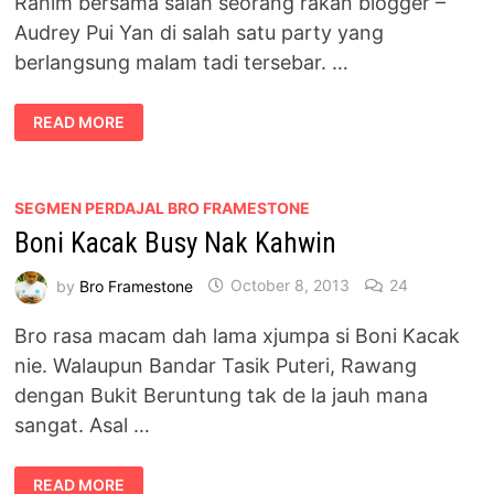
Rahim bersama salah seorang rakan blogger –
Audrey Pui Yan di salah satu party yang
berlangsung malam tadi tersebar. …
GAMBAR
READ MORE
TERLAMPAU
BLOGGER
MALAYSIA
TERSEBAR
SEGMEN PERDAJAL BRO FRAMESTONE
Boni Kacak Busy Nak Kahwin
by
Bro Framestone
October 8, 2013
24
Bro rasa macam dah lama xjumpa si Boni Kacak
nie. Walaupun Bandar Tasik Puteri, Rawang
dengan Bukit Beruntung tak de la jauh mana
sangat. Asal …
BONI
READ MORE
KACAK