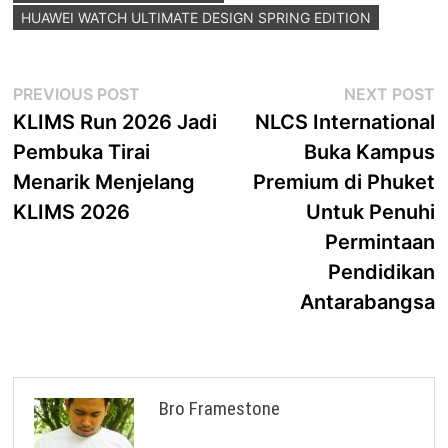
HUAWEI WATCH ULTIMATE DESIGN SPRING EDITION
Post
Previous
N
PREVIOUS POST
NEXT POST
post:
p
KLIMS Run 2026 Jadi
NLCS International
navigation
Pembuka Tirai
Buka Kampus
Menarik Menjelang
Premium di Phuket
KLIMS 2026
Untuk Penuhi
Permintaan
Pendidikan
Antarabangsa
Bro Framestone