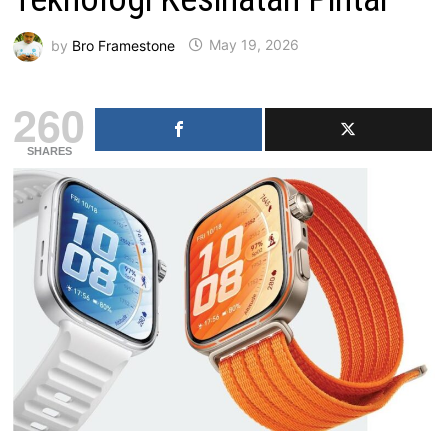
by
Bro Framestone
May 19, 2026
260
SHARES