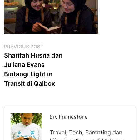
Post
Previous
PREVIOUS POST
post:
Sharifah Husna dan
navigation
Juliana Evans
Bintangi Light in
Transit di Qalbox
Bro Framestone
Travel, Tech, Parenting dan