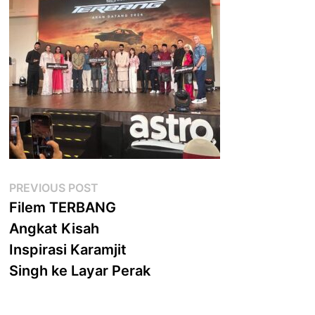
Post
Previous
PREVIOUS POST
post:
Filem TERBANG
navigation
Angkat Kisah
Inspirasi Karamjit
Singh ke Layar Perak