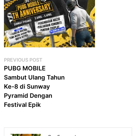
Post
Previous
PREVIOUS POST
post:
PUBG MOBILE
navigation
Sambut Ulang Tahun
Ke-8 di Sunway
Pyramid Dengan
Festival Epik