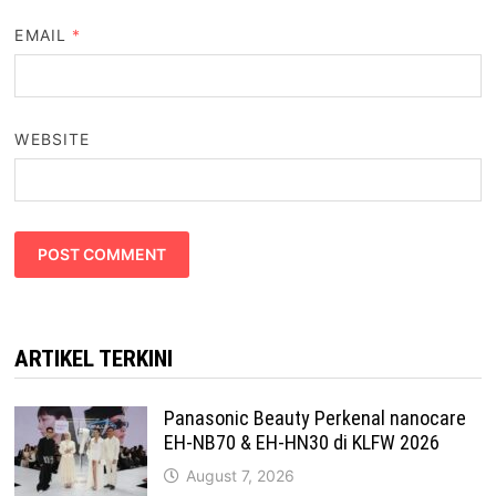
EMAIL
*
WEBSITE
ARTIKEL TERKINI
Panasonic Beauty Perkenal nanocare
EH-NB70 & EH-HN30 di KLFW 2026
August 7, 2026