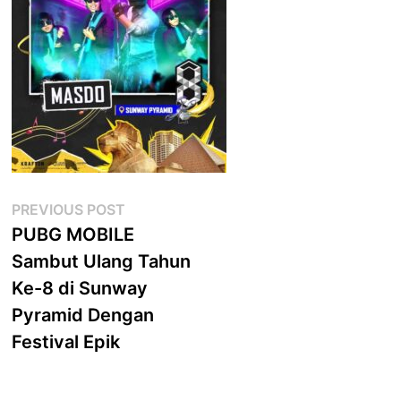
Post
Previous
PREVIOUS POST
post:
PUBG MOBILE
navigation
Sambut Ulang Tahun
Ke-8 di Sunway
Pyramid Dengan
Festival Epik