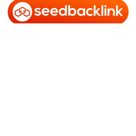
Copyright © 2006 - 2025 Bro Framestone | Owned by
Gabra Media Empire (003752670-X) | Powered by
WordPress
and
Bam
.