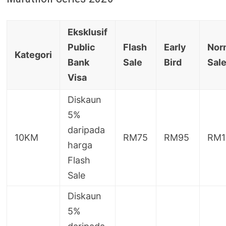
Eksklusif
Public
Flash
Early
Nor
Kategori
Bank
Sale
Bird
Sal
Visa
Diskaun
5%
daripada
10KM
RM75
RM95
RM1
harga
Flash
Sale
Diskaun
5%