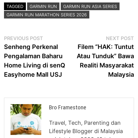
TAGGED
GARMIN RUN
GARMIN RUN ASIA SERIES
GARMIN RUN MARATHON SERIES 2026
Post
Previous
N
PREVIOUS POST
NEXT POST
post:
p
Senheng Perkenal
Filem “HAK: Tuntut
navigation
Pengalaman Baharu
Atau Tunduk” Bawa
Home Living di senQ
Realiti Masyarakat
Easyhome Mall USJ
Malaysia
Bro Framestone
Travel, Tech, Parenting dan
Lifestyle Blogger di Malaysia