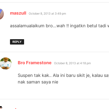
says:
maszull
October 8, 2013 at 3:49 pm
assalamualaikum bro…wah !! ingatkn betul tadi 
REPLY
says:
Bro Framestone
October 8, 2013 at 4:18 pm
Suspen tak kak.. Ala ini baru sikit je, kalau
nak saman saya nie
says: