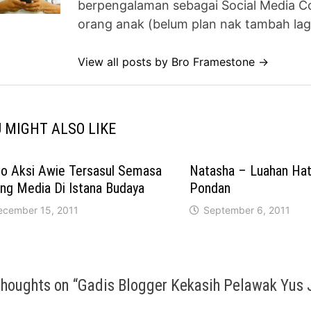
berpengalaman sebagai Social Media Co
orang anak (belum plan nak tambah lag
View all posts by Bro Framestone →
 MIGHT ALSO LIKE
eo Aksi Awie Tersasul Semasa
Natasha – Luahan Hat
ng Media Di Istana Budaya
Pondan
ecember 15, 2011
September 6, 2011
thoughts on “
Gadis Blogger Kekasih Pelawak Yus