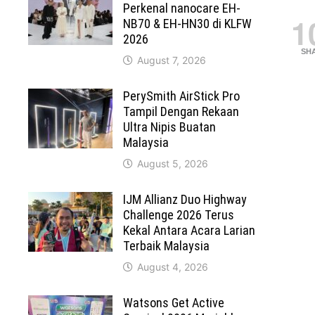
Perkenal nanocare EH-
1
NB70 & EH-HN30 di KLFW
2026
SH
August 7, 2026
PerySmith AirStick Pro
Tampil Dengan Rekaan
Ultra Nipis Buatan
Malaysia
August 5, 2026
IJM Allianz Duo Highway
Challenge 2026 Terus
Kekal Antara Acara Larian
Terbaik Malaysia
August 4, 2026
Watsons Get Active