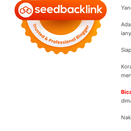
Yan
Ada
ian
Siap
Kor
men
Bic
dim
Nak 