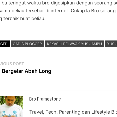
tiba teringat waktu bro digosipkan dengan seorang se
sama beliau tersebar di internet. Cukup la Bro sor
 terbaik buat beliau.
GGED
GADIS BLOGGER
KEKASIH PELAWAK YUS JAMBU
YUS 
st
Previous
VIOUS POST
post:
 Bergelar Abah Long
vigation
Bro Framestone
Travel, Tech, Parenting dan Lifestyle B