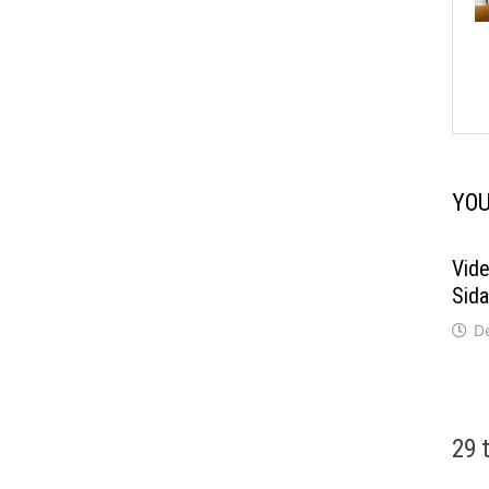
YOU
Vid
Sida
D
29 