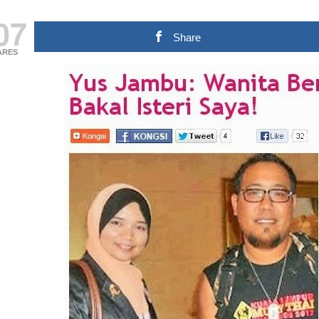
07
Share
ARES