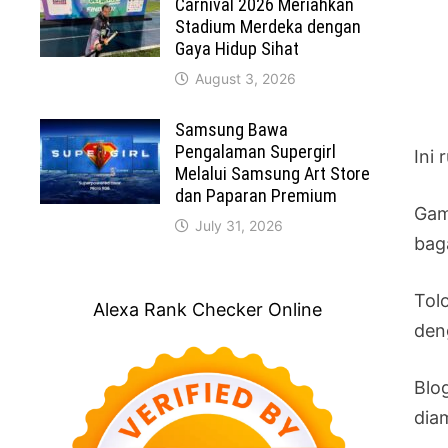
Carnival 2026 Meriahkan
Stadium Merdeka dengan
Gaya Hidup Sihat
August 3, 2026
Samsung Bawa
Pengalaman Supergirl
Ini
Melalui Samsung Art Store
dan Paparan Premium
Gam
July 31, 2026
bag
Tol
Alexa Rank Checker Online
deng
Blo
dia