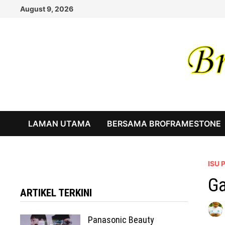
Skip
August 9, 2026
to
content
LAMAN UTAMA
BERSAMA BROFRAMESTONE
ISU
Ga
ARTIKEL TERKINI
Panasonic Beauty