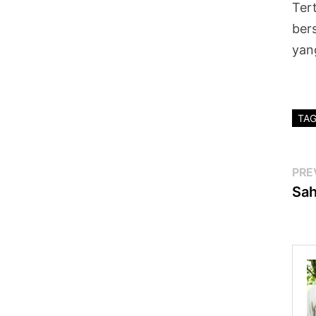
Ter
ber
yang
TA
Po
PRE
Sah
na