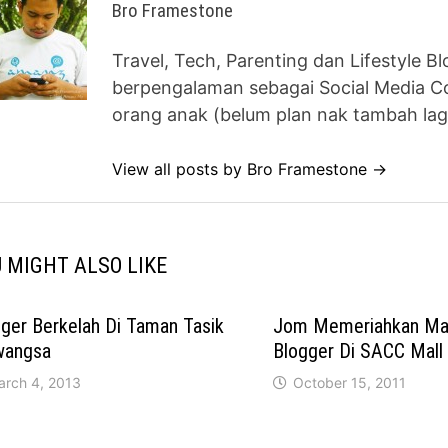
Bro Framestone
Travel, Tech, Parenting dan Lifestyle B
berpengalaman sebagai Social Media Co
orang anak (belum plan nak tambah lag
View all posts by Bro Framestone →
 MIGHT ALSO LIKE
ger Berkelah Di Taman Tasik
Jom Memeriahkan Ma
iwangsa
Blogger Di SACC Mall
arch 4, 2013
October 15, 2011