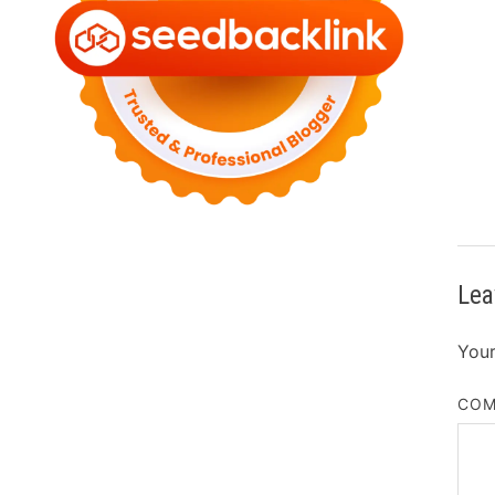
Lea
Your
CO