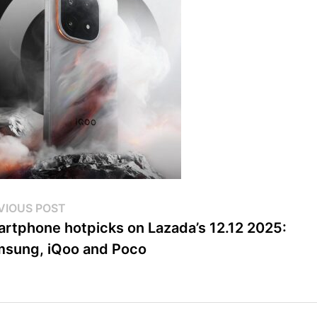
st
Previous
VIOUS POST
post:
rtphone hotpicks on Lazada’s 12.12 2025:
vigation
sung, iQoo and Poco