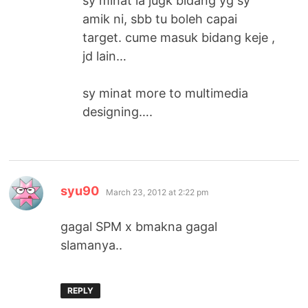
sy minat la jugk bidang yg sy
amik ni, sbb tu boleh capai
target. cume masuk bidang keje ,
jd lain…
sy minat more to multimedia
designing….
says:
syu90
March 23, 2012 at 2:22 pm
gagal SPM x bmakna gagal
slamanya..
REPLY