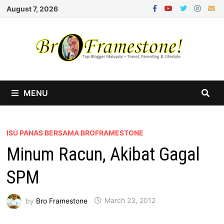
Skip
August 7, 2026
to
content
MENU
ISU PANAS BERSAMA BROFRAMESTONE
Minum Racun, Akibat Gagal
SPM
by
Bro Framestone
March 23, 2012