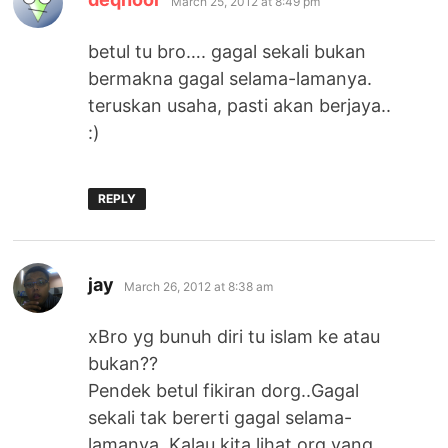
March 25, 2012 at 8:49 pm
betul tu bro…. gagal sekali bukan
bermakna gagal selama-lamanya.
teruskan usaha, pasti akan berjaya..
:)
REPLY
says:
jay
March 26, 2012 at 8:38 am
xBro yg bunuh diri tu islam ke atau
bukan??
Pendek betul fikiran dorg..Gagal
sekali tak bererti gagal selama-
lamanya..Kalau kita lihat org yang