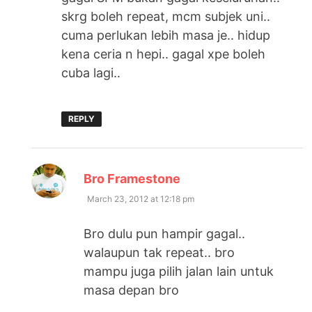
skrg boleh repeat, mcm subjek uni..
cuma perlukan lebih masa je.. hidup
kena ceria n hepi.. gagal xpe boleh
cuba lagi..
REPLY
says:
Bro Framestone
March 23, 2012 at 12:18 pm
Bro dulu pun hampir gagal..
walaupun tak repeat.. bro
mampu juga pilih jalan lain untuk
masa depan bro