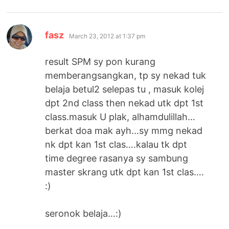
says:
fasz
March 23, 2012 at 1:37 pm
result SPM sy pon kurang
memberangsangkan, tp sy nekad tuk
belaja betul2 selepas tu , masuk kolej
dpt 2nd class then nekad utk dpt 1st
class.masuk U plak, alhamdulillah…
berkat doa mak ayh…sy mmg nekad
nk dpt kan 1st clas….kalau tk dpt
time degree rasanya sy sambung
master skrang utk dpt kan 1st clas….
:)
seronok belaja…:)