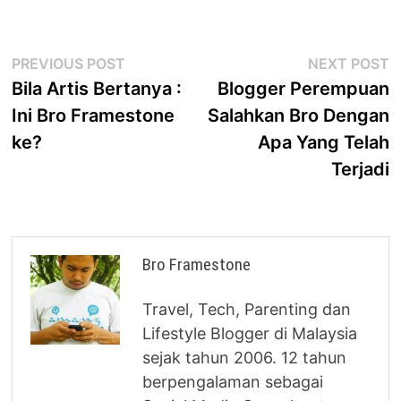
Post
Previous
N
PREVIOUS POST
NEXT POST
post:
p
Bila Artis Bertanya :
Blogger Perempuan
navigation
Ini Bro Framestone
Salahkan Bro Dengan
ke?
Apa Yang Telah
Terjadi
Bro Framestone
Travel, Tech, Parenting dan
Lifestyle Blogger di Malaysia
sejak tahun 2006. 12 tahun
berpengalaman sebagai