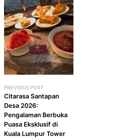
Post
Previous
PREVIOUS POST
post:
Citarasa Santapan
navigation
Desa 2026:
Pengalaman Berbuka
Puasa Eksklusif di
Kuala Lumpur Tower