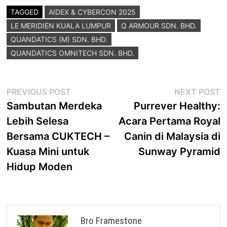
TAGGED
AIDEX & CYBERCON 2025
LE MERIDIEN KUALA LUMPUR
Q ARMOUR SDN. BHD.
QUANDATICS (M) SDN. BHD.
QUANDATICS OMNITECH SDN. BHD.
Post
Previous
N
PREVIOUS POST
NEXT POST
post:
p
Sambutan Merdeka
Purrever Healthy:
navigation
Lebih Selesa
Acara Pertama Royal
Bersama CUKTECH –
Canin di Malaysia di
Kuasa Mini untuk
Sunway Pyramid
Hidup Moden
Bro Framestone