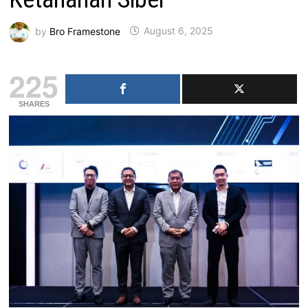
by
Bro Framestone
August 6, 2025
225
SHARES