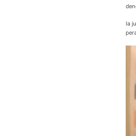
den
Ia 
per