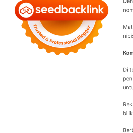
Deng
nom
Mat
nip
Kom
Di 
pen
unt
Rek
bil
Ber