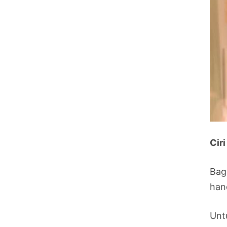
Cir
Bag
han
Untu