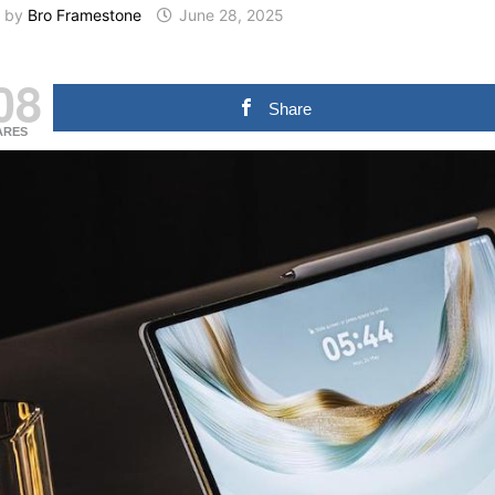
by
Bro Framestone
June 28, 2025
08
Share
ARES