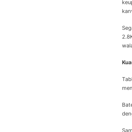
keu
kanv
Seg
2.8
wal
Kua
Tab
mem
Bat
den
Sam