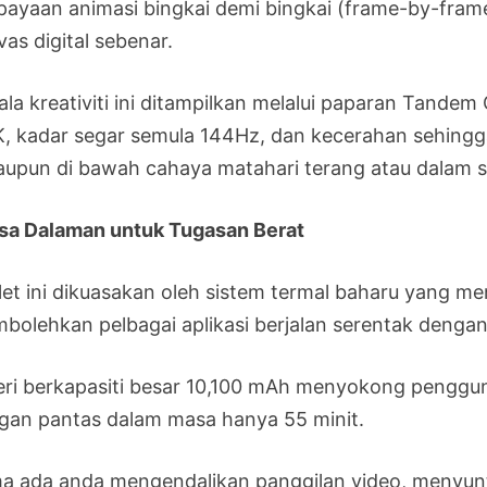
payaan animasi bingkai demi bingkai (frame-by-frame 
as digital sebenar.
ala kreativiti ini ditampilkan melalui paparan Tandem
K, kadar segar semula 144Hz, dan kecerahan sehingg
aupun di bawah cahaya matahari terang atau dalam s
sa Dalaman untuk Tugasan Berat
let ini dikuasakan oleh sistem termal baharu yang m
bolehkan pelbagai aplikasi berjalan serentak dengan
eri berkapasiti besar 10,100 mAh menyokong penggun
gan pantas dalam masa hanya 55 minit.
a ada anda mengendalikan panggilan video, menyunti