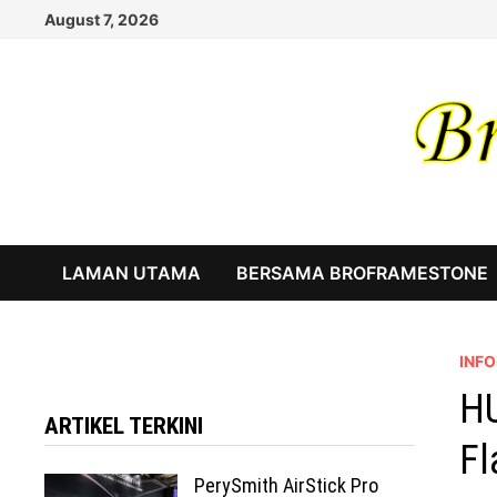
Skip
August 7, 2026
to
content
LAMAN UTAMA
BERSAMA BROFRAMESTONE
INF
HU
ARTIKEL TERKINI
Fl
PerySmith AirStick Pro