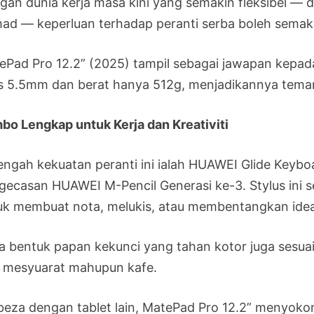
an dunia kerja masa kini yang semakin fleksibel — dar
ad — keperluan terhadap peranti serba boleh semak
ePad Pro 12.2” (2025) tampil sebagai jawapan kepada
is 5.5mm dan berat hanya 512g, menjadikannya teman i
bo Lengkap untuk Kerja dan Kreativiti
tengah kekuatan peranti ini ialah HUAWEI Glide Keyb
gecasan HUAWEI M-Pencil Generasi ke-3. Stylus ini 
uk membuat nota, melukis, atau membentangkan idea
a bentuk papan kekunci yang tahan kotor juga sesuai 
ik mesyuarat mahupun kafe.
beza dengan tablet lain, MatePad Pro 12.2” menyok