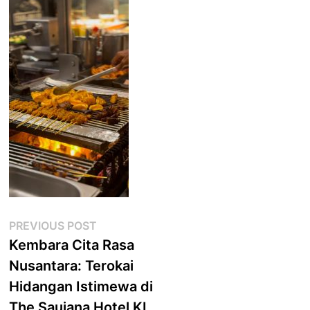
Post
Previous
PREVIOUS POST
post:
Kembara Cita Rasa
navigation
Nusantara: Terokai
Hidangan Istimewa di
The Saujana Hotel KL