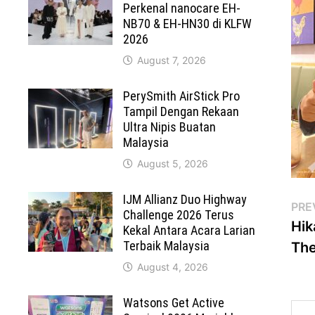
Perkenal nanocare EH-
NB70 & EH-HN30 di KLFW
2026
August 7, 2026
PerySmith AirStick Pro
Tampil Dengan Rekaan
Ultra Nipis Buatan
Malaysia
August 5, 2026
IJM Allianz Duo Highway
Po
PRE
Challenge 2026 Terus
Hik
Kekal Antara Acara Larian
na
Terbaik Malaysia
The
August 4, 2026
Watsons Get Active