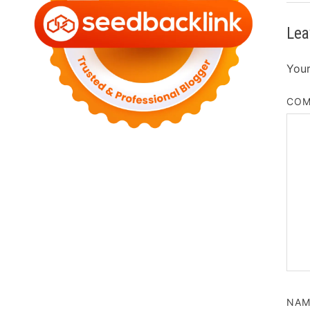
Lea
Your
CO
NA