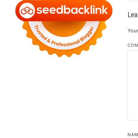
Lea
Your
CO
NA