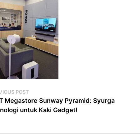
st
Previous
VIOUS POST
post:
 Megastore Sunway Pyramid: Syurga
vigation
nologi untuk Kaki Gadget!