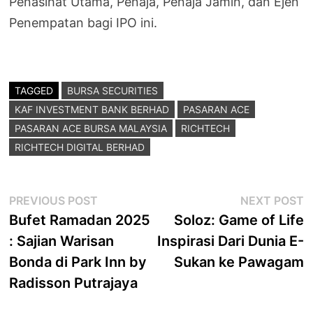
Penasihat Utama, Penaja, Penaja Jamin, dan Ejen
Penempatan bagi IPO ini.
TAGGED
BURSA SECURITIES
KAF INVESTMENT BANK BERHAD
PASARAN ACE
PASARAN ACE BURSA MALAYSIA
RICHTECH
RICHTECH DIGITAL BERHAD
Post
Previous
N
PREVIOUS POST
NEXT POST
post:
p
Bufet Ramadan 2025
Soloz: Game of Life
navigation
: Sajian Warisan
Inspirasi Dari Dunia E-
Bonda di Park Inn by
Sukan ke Pawagam
Radisson Putrajaya