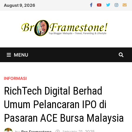
Skip
August 9, 2026
to
content
MENU
INFORMASI
RichTech Digital Berhad
Umum Pelancaran IPO di
Pasaran ACE Bursa Malaysia
by
Bro Framestone
January 21, 2025