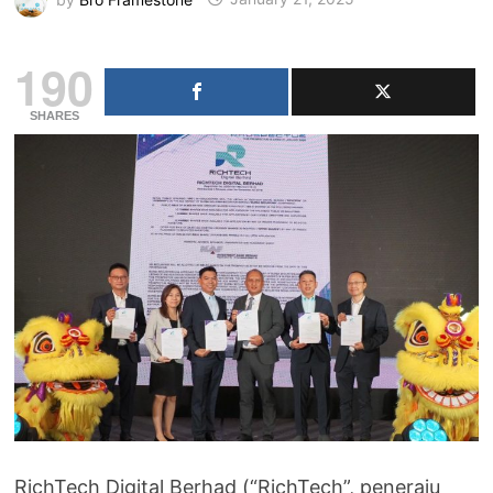
190
SHARES
RichTech Digital Berhad (“RichTech”, peneraju