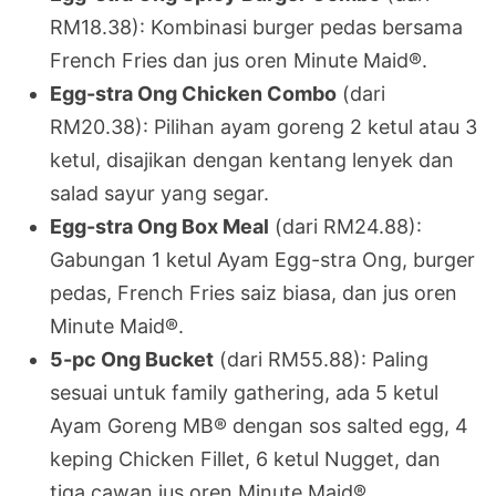
RM18.38): Kombinasi burger pedas bersama
French Fries dan jus oren Minute Maid®.
Egg-stra Ong Chicken Combo
(dari
RM20.38): Pilihan ayam goreng 2 ketul atau 3
ketul, disajikan dengan kentang lenyek dan
salad sayur yang segar.
Egg-stra Ong Box Meal
(dari RM24.88):
Gabungan 1 ketul Ayam Egg-stra Ong, burger
pedas, French Fries saiz biasa, dan jus oren
Minute Maid®.
5-pc Ong Bucket
(dari RM55.88): Paling
sesuai untuk family gathering, ada 5 ketul
Ayam Goreng MB® dengan sos salted egg, 4
keping Chicken Fillet, 6 ketul Nugget, dan
tiga cawan jus oren Minute Maid®.