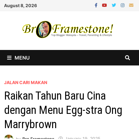
Skip
August 8, 2026
to
content
MENU
JALAN CARI MAKAN
Raikan Tahun Baru Cina
dengan Menu Egg-stra Ong
Marrybrown
by
Bro Framestone
January 19, 2025