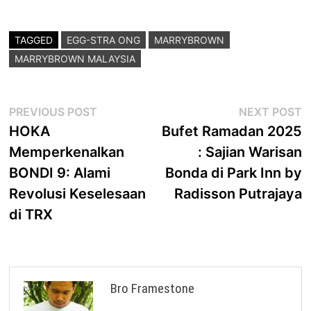
TAGGED
EGG-STRA ONG
MARRYBROWN
MARRYBROWN MALAYSIA
Post
Previous
N
PREVIOUS POST
NEXT POST
post:
p
HOKA
Bufet Ramadan 2025
navigation
Memperkenalkan
: Sajian Warisan
BONDI 9: Alami
Bonda di Park Inn by
Revolusi Keselesaan
Radisson Putrajaya
di TRX
Bro Framestone