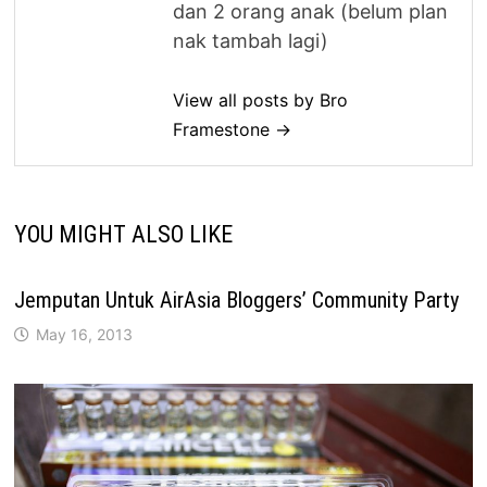
dan 2 orang anak (belum plan
nak tambah lagi)
View all posts by Bro
Framestone →
YOU MIGHT ALSO LIKE
Jemputan Untuk AirAsia Bloggers’ Community Party
May 16, 2013