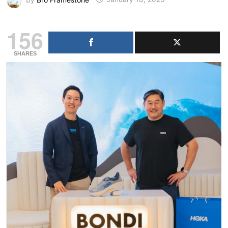
156
SHARES