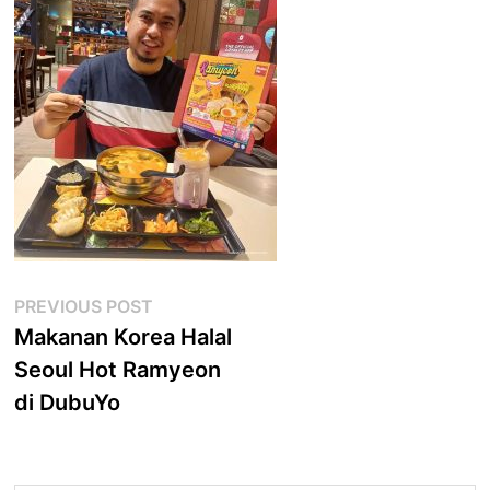
Post
Previous
PREVIOUS POST
post:
Makanan Korea Halal
navigation
Seoul Hot Ramyeon
di DubuYo