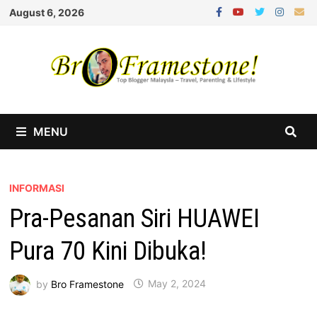
Skip
August 6, 2026
to
content
MENU
INFORMASI
Pra-Pesanan Siri HUAWEI
Pura 70 Kini Dibuka!
by
Bro Framestone
May 2, 2024