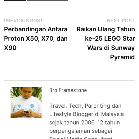
Post
Previous
N
PREVIOUS POST
NEXT POST
post:
p
Perbandingan Antara
Raikan Ulang Tahun
navigation
Proton X50, X70, dan
ke-25 LEGO Star
X90
Wars di Sunway
Pyramid
Bro Framestone
Travel, Tech, Parenting dan
Lifestyle Blogger di Malaysia
sejak tahun 2006. 12 tahun
berpengalaman sebagai