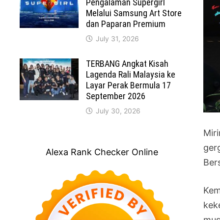
Pengalaman Supergirl
Melalui Samsung Art Store
dan Paparan Premium
July 31, 2026
TERBANG Angkat Kisah
Lagenda Rali Malaysia ke
Layar Perak Bermula 17
September 2026
July 30, 2026
Mir
ger
Alexa Rank Checker Online
Ber
Kem
kek
mus