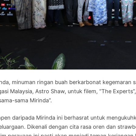
inda, minuman ringan buah berkarbonat kegemaran se
gasi Malaysia, Astro Shaw, untuk filem, “The Expert
sama-sama Mirinda”.
pen daripada Mirinda ini berhasrat untuk menguku
eluargaan. Dikenali dengan cita rasa oren dan straw
im perayaan ini pasti akan menjadi teman keriangan 