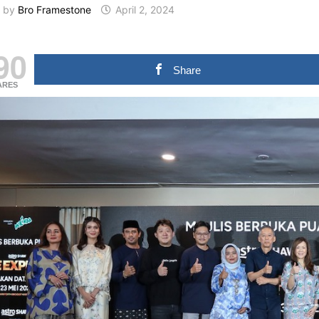
by
Bro Framestone
April 2, 2024
90
Share
ARES