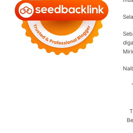
Sel
Seb
dig
Mir
Nai
T
Be