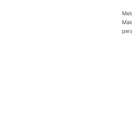
Mela
Mal
pera