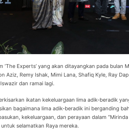
em ‘The Experts’ yang akan ditayangkan pada bulan Me
on Aziz, Remy Ishak, Mimi Lana, Shafiq Kyle, Ray Da
Iswazir dan ramai lagi.
berkisarkan ikatan kekeluargaan lima adik-beradik y
sikan bagaimana lima adik-beradik ini berganding ba
pasukan, kekeluargaan, dan perayaan dalam “Mirind
i untuk selamatkan Raya mereka.