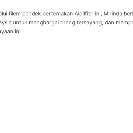
lui filem pendek bertemakan Aidilfitri ini, Mirinda b
aysia untuk menghargai orang tersayang, dan mempe
yaan ini.