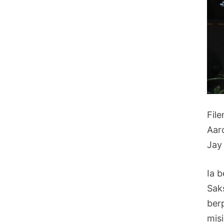
Fil
Aar
Jay 
Ia 
Sak
ber
mis