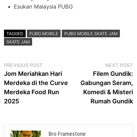
Esukan Malaysia PUBG
TAGGED
PUBG MOBILE
PUBG MOBILE SKATE JAM
SKATE JAM
Post
Previous
N
PREVIOUS POST
NEXT POST
post:
p
Jom Meriahkan Hari
Filem Gundik:
navigation
Merdeka di the Curve
Gabungan Seram,
Merdeka Food Run
Komedi & Misteri
2025
Rumah Gundik
Bro Framestone