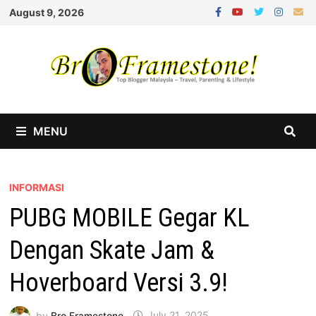
Skip
August 9, 2026
to
content
MENU
INFORMASI
PUBG MOBILE Gegar KL
Dengan Skate Jam &
Hoverboard Versi 3.9!
by
Bro Framestone
July 21, 2025