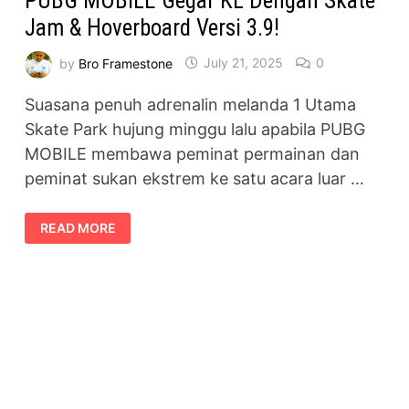
PUBG MOBILE Gegar KL Dengan Skate
Jam & Hoverboard Versi 3.9!
by
Bro Framestone
July 21, 2025
0
Suasana penuh adrenalin melanda 1 Utama
Skate Park hujung minggu lalu apabila PUBG
MOBILE membawa peminat permainan dan
peminat sukan ekstrem ke satu acara luar …
PUBG
READ MORE
MOBILE
GEGAR
KL
DENGAN
SKATE
JAM
&
HOVERBOARD
VERSI
3.9!