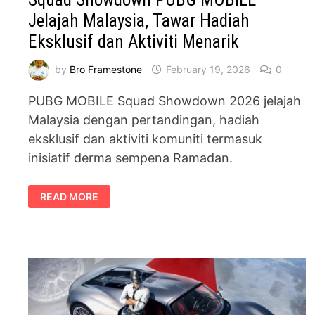
Jelajah Malaysia, Tawar Hadiah
Eksklusif dan Aktiviti Menarik
by
Bro Framestone
February 19, 2026
0
PUBG MOBILE Squad Showdown 2026 jelajah
Malaysia dengan pertandingan, hadiah
eksklusif dan aktiviti komuniti termasuk
inisiatif derma sempena Ramadan.
SQUAD
READ MORE
SHOWDOWN
PUBG
MOBILE
JELAJAH
MALAYSIA,
TAWAR
HADIAH
EKSKLUSIF
DAN
AKTIVITI
MENARIK