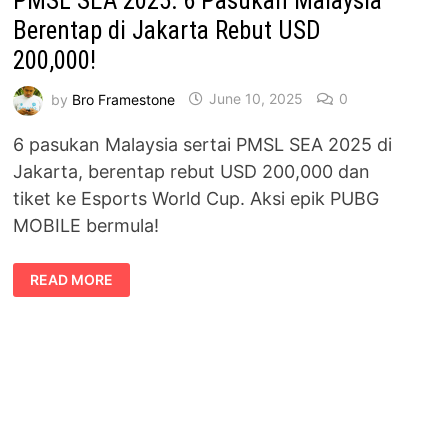
PMSL SEA 2025: 6 Pasukan Malaysia
Berentap di Jakarta Rebut USD
200,000!
by
Bro Framestone
June 10, 2025
0
6 pasukan Malaysia sertai PMSL SEA 2025 di
Jakarta, berentap rebut USD 200,000 dan
tiket ke Esports World Cup. Aksi epik PUBG
MOBILE bermula!
PMSL
READ MORE
SEA
2025:
6
PASUKAN
MALAYSIA
BERENTAP
DI
JAKARTA
REBUT
USD
200,000!