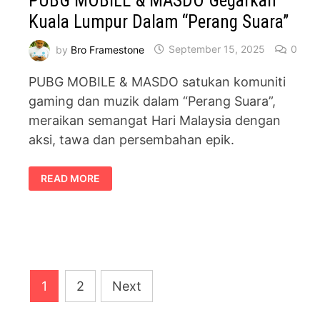
PUBG MOBILE & MASDO Gegarkan
Kuala Lumpur Dalam “Perang Suara”
by
Bro Framestone
September 15, 2025
0
PUBG MOBILE & MASDO satukan komuniti
gaming dan muzik dalam “Perang Suara”,
meraikan semangat Hari Malaysia dengan
aksi, tawa dan persembahan epik.
PUBG
READ MORE
MOBILE
&
MASDO
GEGARKAN
KUALA
LUMPUR
DALAM
“PERANG
SUARA”
Posts
1
2
Next
pagination