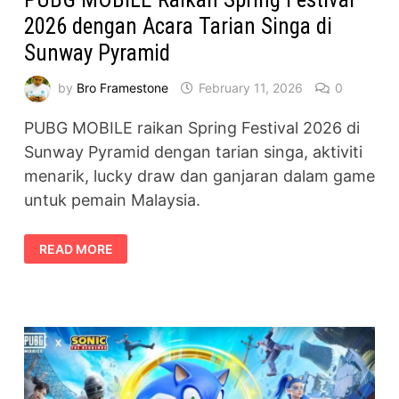
2026 dengan Acara Tarian Singa di
Sunway Pyramid
by
Bro Framestone
February 11, 2026
0
PUBG MOBILE raikan Spring Festival 2026 di
Sunway Pyramid dengan tarian singa, aktiviti
menarik, lucky draw dan ganjaran dalam game
untuk pemain Malaysia.
PUBG
READ MORE
MOBILE
RAIKAN
SPRING
FESTIVAL
2026
DENGAN
ACARA
TARIAN
SINGA
DI
SUNWAY
PYRAMID