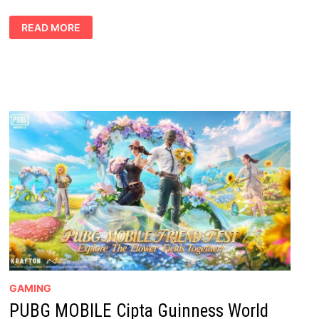
PUBG
READ MORE
MOBILE
SAMBUT
ULANG
TAHUN
KE-
8
DENGAN
LAGU
“INFINITI
–
KITA
UP”
GAMING
PUBG MOBILE Cipta Guinness World