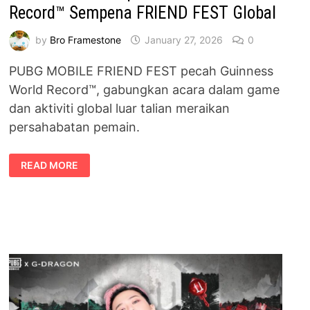
Record™ Sempena FRIEND FEST Global
by
Bro Framestone
January 27, 2026
0
PUBG MOBILE FRIEND FEST pecah Guinness
World Record™, gabungkan acara dalam game
dan aktiviti global luar talian meraikan
persahabatan pemain.
PUBG
READ MORE
MOBILE
CIPTA
GUINNESS
WORLD
RECORD™
SEMPENA
FRIEND
FEST
GLOBAL