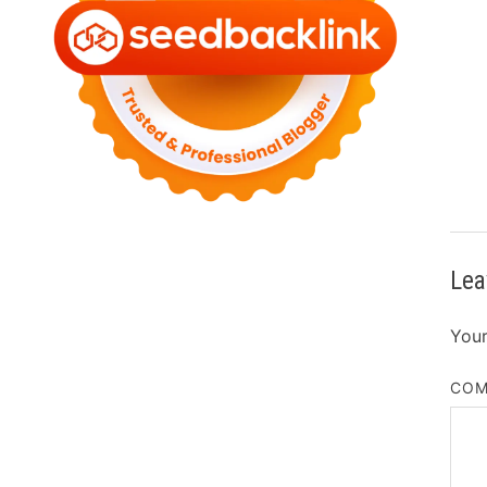
Lea
Your
CO