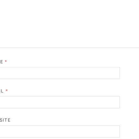
ME
*
IL
*
SITE