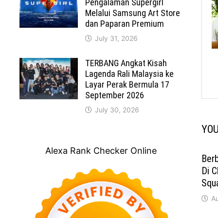
Pengalaman Supergirl
Melalui Samsung Art Store
dan Paparan Premium
July 31, 2026
TERBANG Angkat Kisah
Lagenda Rali Malaysia ke
Layar Perak Bermula 17
September 2026
July 30, 2026
YOU
Alexa Rank Checker Online
Ber
Di C
Squ
A