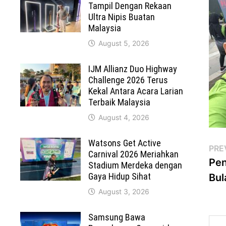
Tampil Dengan Rekaan
Ultra Nipis Buatan
Malaysia
August 5, 2026
IJM Allianz Duo Highway
Challenge 2026 Terus
Kekal Antara Acara Larian
Terbaik Malaysia
August 4, 2026
Watsons Get Active
Po
PRE
Carnival 2026 Meriahkan
Pen
Stadium Merdeka dengan
na
Gaya Hidup Sihat
Bul
August 3, 2026
Samsung Bawa