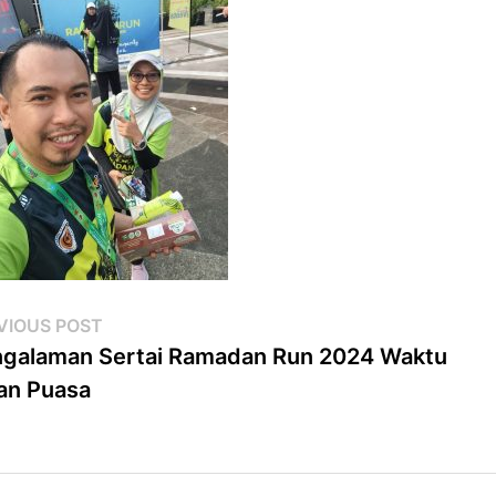
st
Previous
VIOUS POST
post:
galaman Sertai Ramadan Run 2024 Waktu
vigation
an Puasa