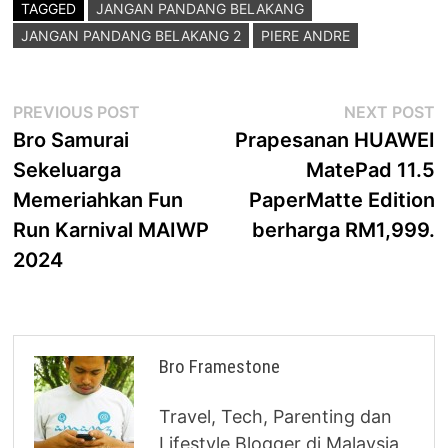
TAGGED
JANGAN PANDANG BELAKANG
JANGAN PANDANG BELAKANG 2
PIERE ANDRE
Post
Previous
N
PREVIOUS POST
NEXT POST
post:
p
Bro Samurai
Prapesanan HUAWEI
navigation
Sekeluarga
MatePad 11.5
Memeriahkan Fun
PaperMatte Edition
Run Karnival MAIWP
berharga RM1,999.
2024
Bro Framestone
Travel, Tech, Parenting dan
Lifestyle Blogger di Malaysia