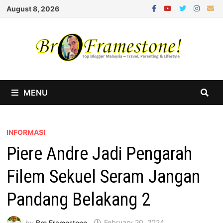
Skip
August 8, 2026
to
content
MENU
INFORMASI
Piere Andre Jadi Pengarah
Filem Sekuel Seram Jangan
Pandang Belakang 2
by
Bro Framestone
February 20, 2024