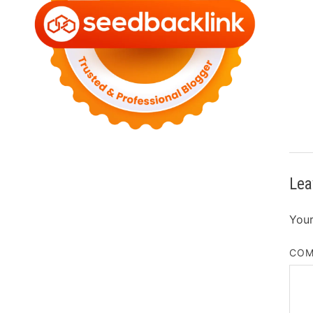
Lea
Your
CO