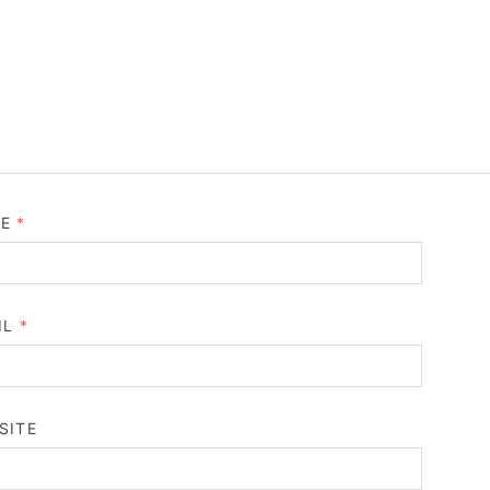
ME
*
IL
*
SITE