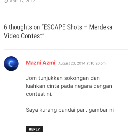
April 17, 2012
6 thoughts on “
ESCAPE Shots – Merdeka
Video Contest
”
says:
Mazni Azmi
August 23, 2014 at 10:26 pm
Jom tunjukkan sokongan dan
luahkan cinta pada negara dengan
contest ni.
Saya kurang pandai part gambar ni
REPLY