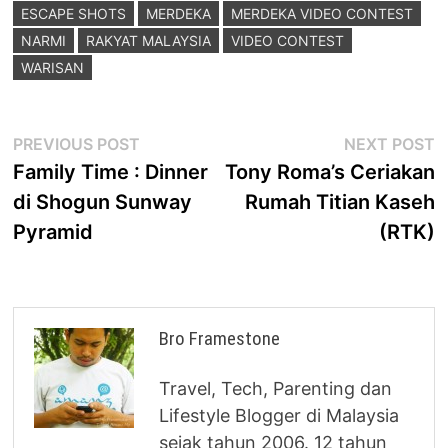
ESCAPE SHOTS
MERDEKA
MERDEKA VIDEO CONTEST
NARMI
RAKYAT MALAYSIA
VIDEO CONTEST
WARISAN
Post
Previous
N
PREVIOUS POST
NEXT POST
post:
p
Family Time : Dinner
Tony Roma’s Ceriakan
navigation
di Shogun Sunway
Rumah Titian Kaseh
Pyramid
(RTK)
Bro Framestone
Travel, Tech, Parenting dan
Lifestyle Blogger di Malaysia
sejak tahun 2006. 12 tahun