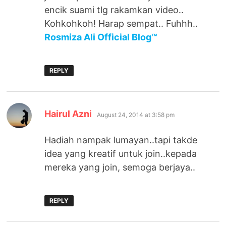
encik suami tlg rakamkan video..
Kohkohkoh! Harap sempat.. Fuhhh..
Rosmiza Ali Official Blog™
REPLY
says:
Hairul Azni
August 24, 2014 at 3:58 pm
Hadiah nampak lumayan..tapi takde
idea yang kreatif untuk join..kepada
mereka yang join, semoga berjaya..
REPLY