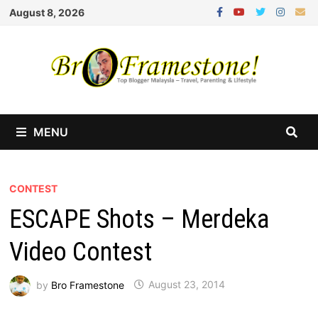
Skip
August 8, 2026
to
content
MENU
CONTEST
ESCAPE Shots – Merdeka
Video Contest
by
Bro Framestone
August 23, 2014