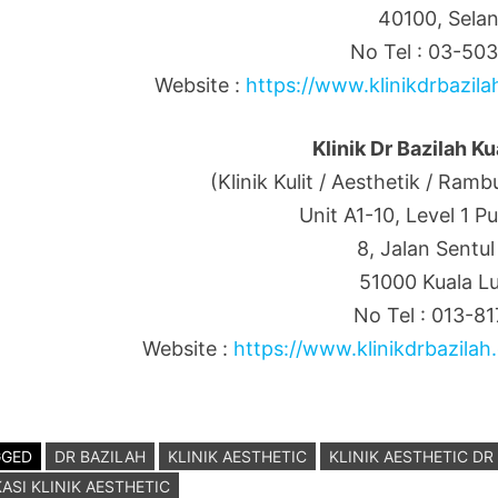
40100, Selan
No Tel : 03-50
Website :
https://www.klinikdrbazila
Klinik Dr Bazilah K
(Klinik Kulit / Aesthetik / Ramb
Unit A1-10, Level 1 P
8, Jalan Sentul
51000 Kuala L
No Tel : 013-8
Website :
https://www.klinikdrbazilah.
GGED
DR BAZILAH
KLINIK AESTHETIC
KLINIK AESTHETIC DR
ASI KLINIK AESTHETIC