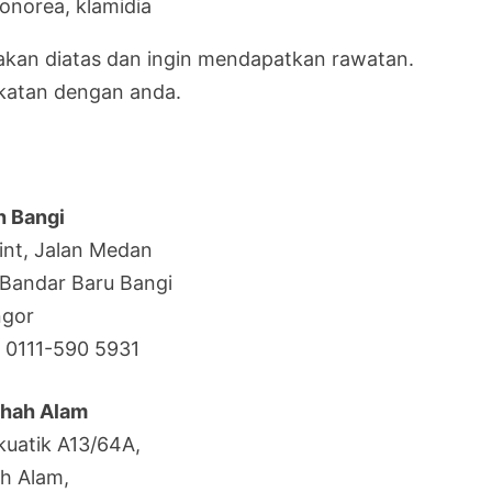
gonorea, klamidia
akan diatas dan ingin mendapatkan rawatan.
ekatan dengan anda.
ah Bangi
int, Jalan Medan
 Bandar Baru Bangi
ngor
/ 0111-590 5931
 Shah Alam
kuatik A13/64A,
h Alam,