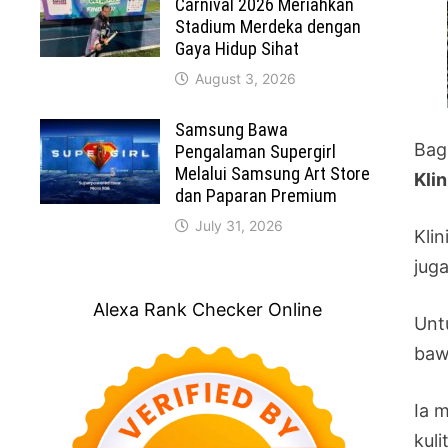
Carnival 2026 Meriahkan
Stadium Merdeka dengan
Gaya Hidup Sihat
August 3, 2026
Samsung Bawa
Bag
Pengalaman Supergirl
Melalui Samsung Art Store
Klin
dan Paparan Premium
July 31, 2026
Kli
jug
Alexa Rank Checker Online
Unt
baw
Ia 
kuli