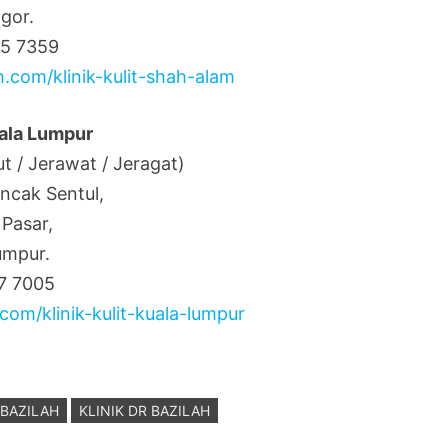
gor.
35 7359
h.com/klinik-kulit-shah-alam
uala Lumpur
ut / Jerawat / Jeragat)
uncak Sentul,
 Pasar,
umpur.
17 7005
com/klinik-kulit-kuala-lumpur
 BAZILAH
KLINIK DR BAZILAH