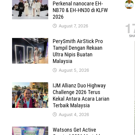
Perkenal nanocare EH-
NB70 & EH-HN30 di KLFW
2026
1
August 7, 2026
SH
PerySmith AirStick Pro
Tampil Dengan Rekaan
Ultra Nipis Buatan
Malaysia
August 5, 2026
IJM Allianz Duo Highway
Challenge 2026 Terus
Kekal Antara Acara Larian
Terbaik Malaysia
August 4, 2026
Watsons Get Active