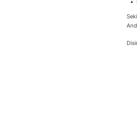
Sek
And
Disi