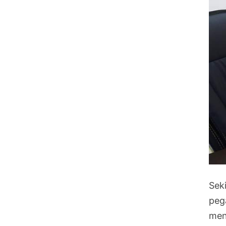
Sek
peg
men