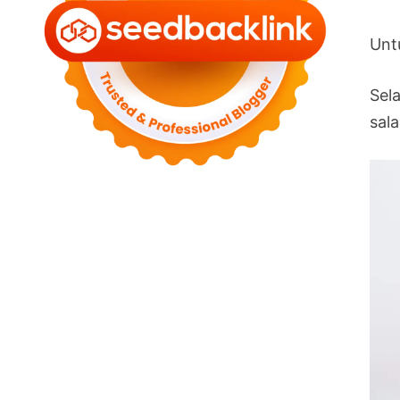
Unt
Sel
sal