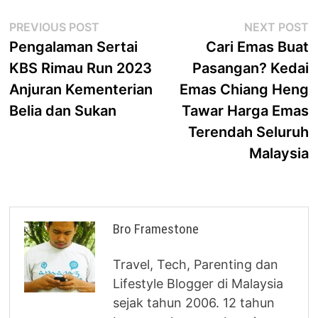
Post
Previous
N
PREVIOUS POST
NEXT POST
post:
p
Pengalaman Sertai
Cari Emas Buat
navigation
KBS Rimau Run 2023
Pasangan? Kedai
Anjuran Kementerian
Emas Chiang Heng
Belia dan Sukan
Tawar Harga Emas
Terendah Seluruh
Malaysia
Bro Framestone
Travel, Tech, Parenting dan
Lifestyle Blogger di Malaysia
sejak tahun 2006. 12 tahun