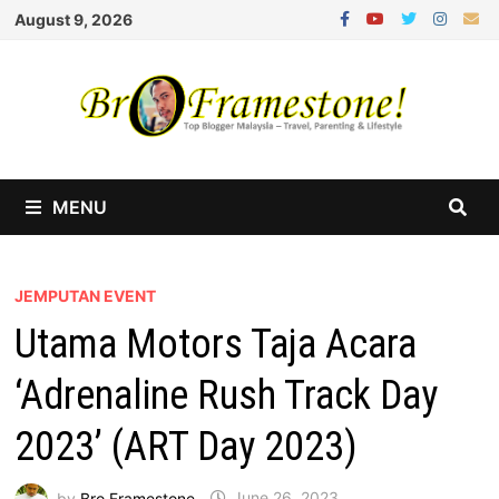
Skip
August 9, 2026
to
content
MENU
JEMPUTAN EVENT
Utama Motors Taja Acara
‘Adrenaline Rush Track Day
2023’ (ART Day 2023)
by
Bro Framestone
June 26, 2023