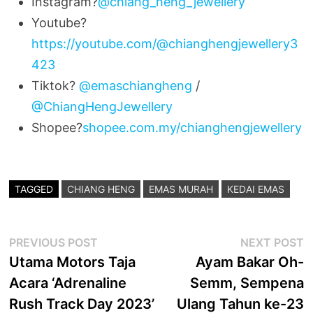
Instagram?
@chiang_heng_jewellery
Youtube?
https://youtube.com/@chianghengjewellery3
423
Tiktok?
@emaschiangheng
/
@ChiangHengJewellery
Shopee?
shopee.com.my/chianghengjewellery
TAGGED
CHIANG HENG
EMAS MURAH
KEDAI EMAS
Post
Previous
N
PREVIOUS POST
NEXT POST
post:
p
Utama Motors Taja
Ayam Bakar Oh-
navigation
Acara ‘Adrenaline
Semm, Sempena
Rush Track Day 2023’
Ulang Tahun ke-23