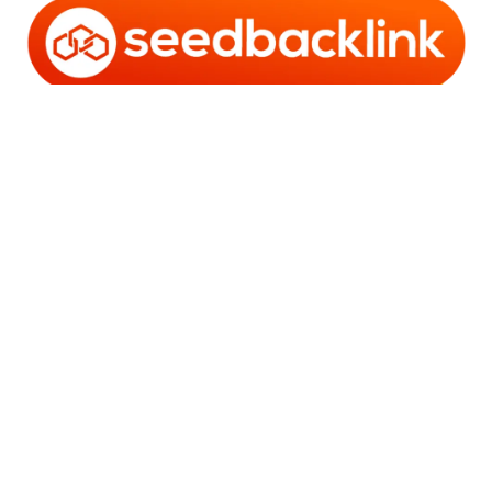
Copyright © 2006 - 2025 Bro Framestone | Owned by
Gabra Media Empire (003752670-X) | Powered by
WordPress
and
Bam
.