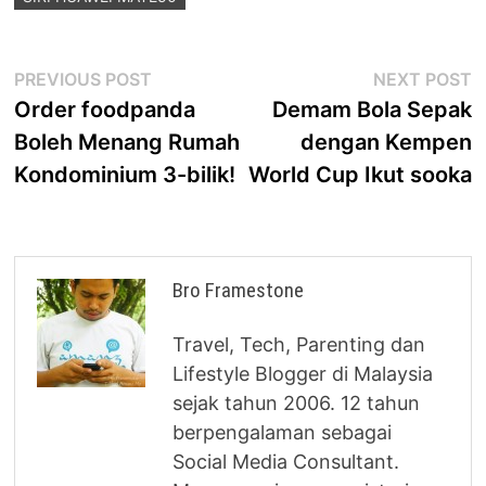
Post
Previous
N
PREVIOUS POST
NEXT POST
post:
p
Order foodpanda
Demam Bola Sepak
navigation
Boleh Menang Rumah
dengan Kempen
Kondominium 3-bilik!
World Cup Ikut sooka
Bro Framestone
Travel, Tech, Parenting dan
Lifestyle Blogger di Malaysia
sejak tahun 2006. 12 tahun
berpengalaman sebagai
Social Media Consultant.