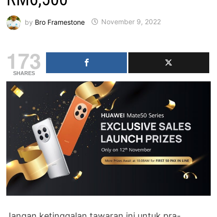
by
Bro Framestone
November 9, 2022
173
SHARES
Jangan ketinggalan tawaran ini untuk pra-