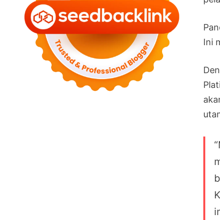
Pan
Ini
Den
Pla
aka
uta
“
m
b
K
i