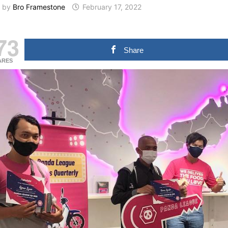
by
Bro Framestone
February 17, 2022
73
Share
ARES