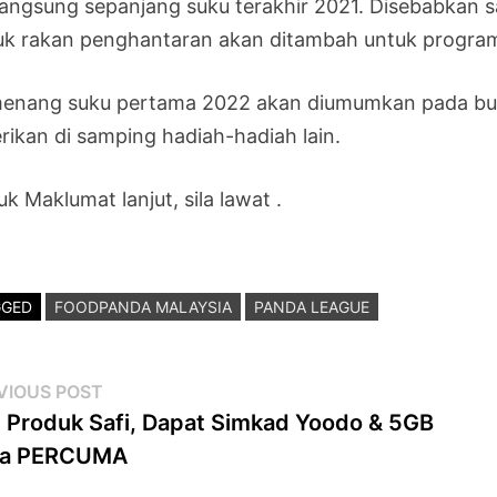
langsung sepanjang suku terakhir 2021. Disebabkan 
uk rakan penghantaran akan ditambah untuk program
enang suku pertama 2022 akan diumumkan pada bula
erikan di samping hadiah-hadiah lain.
k Maklumat lanjut, sila lawat .
GGED
FOODPANDA MALAYSIA
PANDA LEAGUE
st
Previous
VIOUS POST
post:
i Produk Safi, Dapat Simkad Yoodo & 5GB
vigation
ta PERCUMA