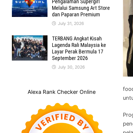
Pengalaman Supergirl
Melalui Samsung Art Store
dan Paparan Premium
July 31, 2026
TERBANG Angkat Kisah
Lagenda Rali Malaysia ke
Layar Perak Bermula 17
September 2026
July 30, 2026
foo
Alexa Rank Checker Online
unt
Pro
pen
pel