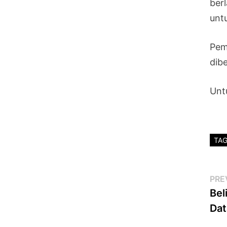
ber
unt
Pem
dib
Untu
TA
Po
PRE
Bel
na
Da