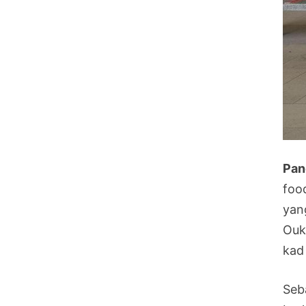
Pan
foo
yan
Ouk
kad
Seb