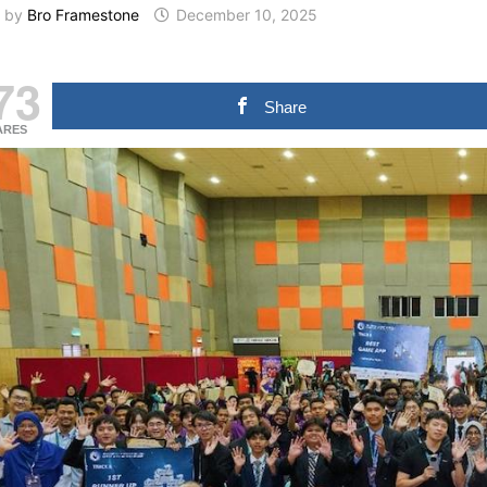
by
Bro Framestone
December 10, 2025
73
Share
ARES