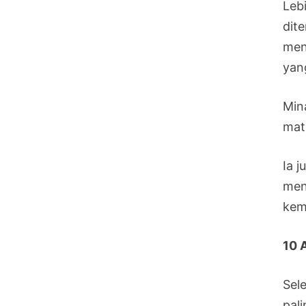
Leb
dit
men
yan
Min
mat
Ia 
men
kem
10 
Sel
pal