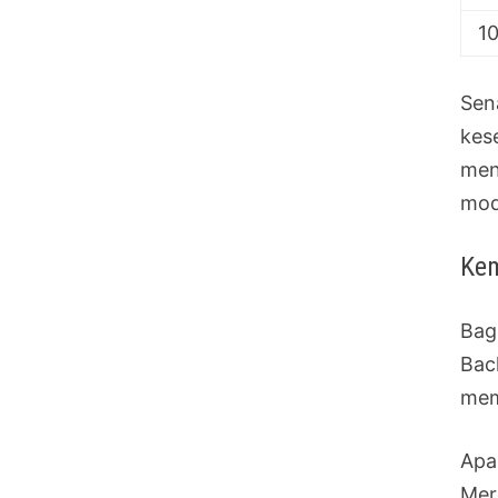
1
Sen
kese
men
mod
Kem
Bag
Back
mem
Apa
Mer