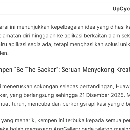
0
UpCyc
arai ini menunjukkan kepelbagaian idea yang dihasilka
lamatan diri hinggalah ke aplikasi berkaitan alam sek
iru aplikasi sedia ada, tetapi menghasilkan solusi u
en.
pen “Be The Backer”: Seruan Menyokong Krea
i meneruskan sokongan selepas pertandingan, Hua
er, yang berlangsung sehingga 21 Disember 2025. Mela
uat turun, mencuba dan berkongsi aplikasi yang diba
 yang menarik, kempen ini terbuka kepada semua pen
eka boleh memasang AppGallery pada telefon masing-