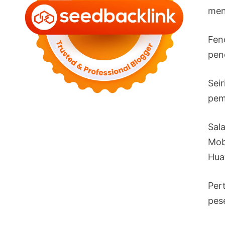
men
Fen
pen
Sei
pem
Sal
Mob
Hua
Per
pese