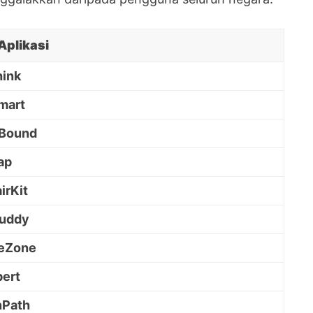
Aplikasi
hink
mart
Bound
ap
irKit
Buddy
eZone
ert
nPath