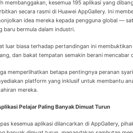
ih membanggakan, kesemua 195 aplikasi yang dibang
erbitkan secara rasmi di Huawei AppGallery. Ini memb
onjolkan idea mereka kepada pengguna global — sa
g baru bermula dalam industri.
at luar biasa terhadap pertandingan ini membuktikan
ang, dan bakat tempatan semakin berani mencabar d
juga memperlihatkan betapa pentingnya peranan syari
yediakan platform yang inklusif untuk membantu an
ahiran mereka.
Aplikasi Pelajar Paling Banyak Dimuat Turun
epas kesemua aplikasi dilancarkan di AppGallery, pih
ing banyak dimuat turun, menandakan sambutan men