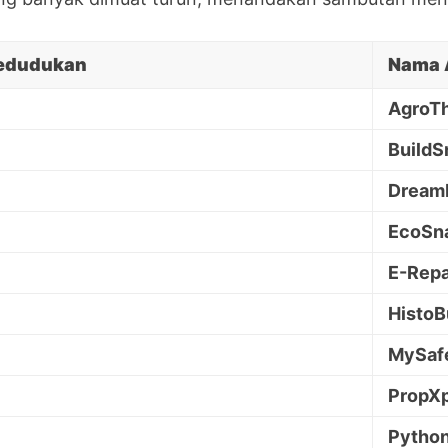
edudukan
Nama 
AgroT
BuildS
Dream
EcoSn
E-Repa
Histo
MySaf
PropXp
Pytho