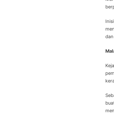
ber
Ini
men
dan
Mal
Kej
pem
ker
Seb
bua
mem