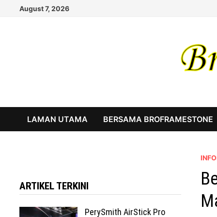
Skip
August 7, 2026
to
content
LAMAN UTAMA
BERSAMA BROFRAMESTONE
INF
Be
ARTIKEL TERKINI
Ma
PerySmith AirStick Pro