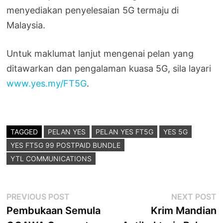
menyediakan penyelesaian 5G termaju di
Malaysia.
Untuk maklumat lanjut mengenai pelan yang
ditawarkan dan pengalaman kuasa 5G, sila layari
www.yes.my/FT5G
.
TAGGED
PELAN YES
PELAN YES FT5G
YES 5G
YES FT5G 99 POSTPAID BUNDLE
YTL COMMUNICATIONS
Post
Previous
N
PREVIOUS POST
NEXT POST
post:
p
Pembukaan Semula
Krim Mandian
navigation