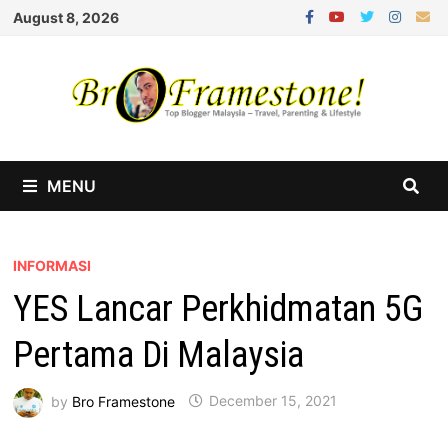
Skip
August 8, 2026
to
content
MENU
INFORMASI
YES Lancar Perkhidmatan 5G
Pertama Di Malaysia
by
Bro Framestone
December 15, 2021