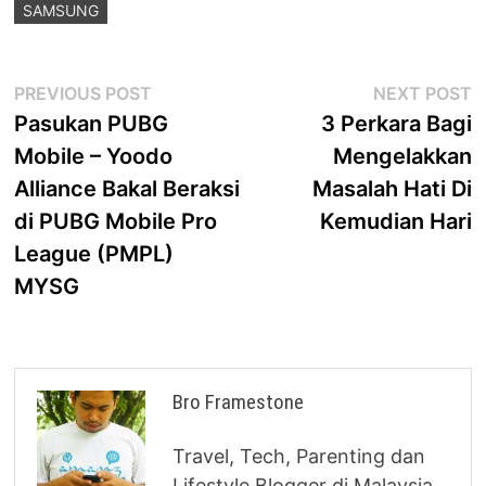
SAMSUNG
Post
Previous
N
PREVIOUS POST
NEXT POST
post:
p
Pasukan PUBG
3 Perkara Bagi
navigation
Mobile – Yoodo
Mengelakkan
Alliance Bakal Beraksi
Masalah Hati Di
di PUBG Mobile Pro
Kemudian Hari
League (PMPL)
MYSG
Bro Framestone
Travel, Tech, Parenting dan
Lifestyle Blogger di Malaysia