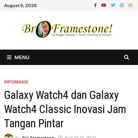
Skip
August 9, 2026
to
content
MENU
INFORMASI
Galaxy Watch4 dan Galaxy
Watch4 Classic Inovasi Jam
Tangan Pintar
by
Bro Framestone
August 11, 2021