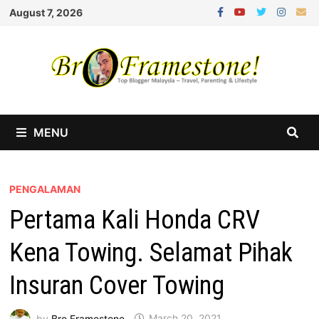
Skip
August 7, 2026
to
content
MENU
PENGALAMAN
Pertama Kali Honda CRV
Kena Towing. Selamat Pihak
Insuran Cover Towing
by
Bro Framestone
March 20, 2021