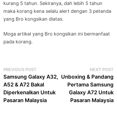
kurang 5 tahun. Sekiranya, dah lebih 5 tahun
maka korang kena selalu alert dengan 3 petanda
yang Bro kongsikan diatas.
Moga artikel yang Bro kongsikan ini bermanfaat
pada korang.
Post
Previous
N
PREVIOUS POST
NEXT POST
post:
p
Samsung Galaxy A32,
Unboxing & Pandang
navigation
A52 & A72 Bakal
Pertama Samsung
Diperkenalkan Untuk
Galaxy A72 Untuk
Pasaran Malaysia
Pasaran Malaysia